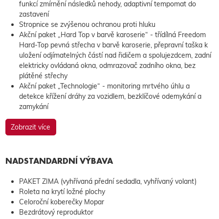
funkcí zmírnění následků nehody, adaptivní tempomat do
zastavení
Stropnice se zvýšenou ochranou proti hluku
Akční paket „Hard Top v barvě karoserie“ - třídílná Freedom
Hard-Top pevná střecha v barvě karoserie, přepravní taška k
uložení odjímatelných částí nad řidičem a spolujezdcem, zadní
elektricky ovládaná okna, odmrazovač zadního okna, bez
plátěné střechy
Akční paket „Technologie“ - monitoring mrtvého úhlu a
detekce křížení dráhy za vozidlem, bezklíčové odemykání a
zamykání
Zobrazit více
NADSTANDARDNÍ VÝBAVA
PAKET ZIMA (vyhřívaná přední sedadla, vyhřívaný volant)
Roleta na krytí ložné plochy
Celoroční koberečky Mopar
Bezdrátový reproduktor