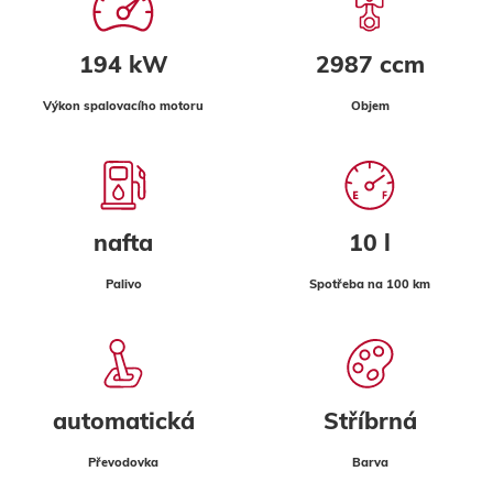
194 kW
2987 ccm
Výkon spalovacího motoru
Objem
nafta
10 l
Palivo
Spotřeba na 100 km
automatická
Stříbrná
Převodovka
Barva