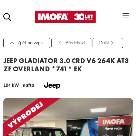
Hledat
(tlačítko)
hledat
Pro vyhledávání zadejte alespoň 3 znaky.
Zpět na výpis
Předchozí
Další
JEEP GLADIATOR 3.0 CRD V6 264K AT8
ZF OVERLAND *741* EK
194 kW | nafta