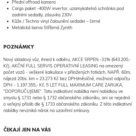
Přední offroad kamera
Cargo paket -400W invertor, uzamykatelná schránka pod
zadními sedadly, zásuvka 230V
Kůže / Techno vinyl čalounění sedadel – černé
Metalická barva Stříbrná Zynith
POZNÁMKY
Nový skladový vůz, ihned k odběru, AKCE SRPEN -31% (643.200,-
Kč), AKČNÍ FULL SERVIS OPERATIVNÍ LEASING na omezený
počet vozů - veškeré kalkulace v přiložených fotkách, NAPŘ. 60m,
nájezd 20tis. km = 23.273 Kč bez DPH/měsíčně, možnost odpočtu
DPH - 1.197.355,- Kč, 5 LET FULL MAXIMUM CARE ZARUKA,
"DOPORUČUJEME". Tato indikativní nabídka není nabídkou ve
smyslu § 1731 nebo § 1732 občanského zákoníku, ani se nejedná
o veřejný příslib dle § 1733 občanského zákoníku. Z této indikativní
nabídky nevzniká nárok na uzavření smlouvy.
ČEKAJÍ JEN NA VÁS