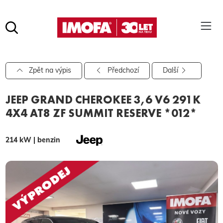
Hledat
(tlačítko)
hledat
Pro vyhledávání zadejte alespoň 3 znaky.
Zpět na výpis
Předchozí
Další
JEEP GRAND CHEROKEE 3,6 V6 291K
4X4 AT8 ZF SUMMIT RESERVE *012*
214 kW | benzin