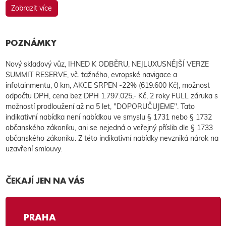
Zobrazit více
POZNÁMKY
Nový skladový vůz, IHNED K ODBĚRU, NEJLUXUSNĚJŠÍ VERZE
SUMMIT RESERVE, vč. tažného, evropské navigace a
infotainmentu, 0 km, AKCE SRPEN -22% (619.600 Kč), možnost
odpočtu DPH, cena bez DPH 1.797.025,- Kč, 2 roky FULL záruka s
možností prodloužení až na 5 let, "DOPORUČUJEME". Tato
indikativní nabídka není nabídkou ve smyslu § 1731 nebo § 1732
občanského zákoníku, ani se nejedná o veřejný příslib dle § 1733
občanského zákoníku. Z této indikativní nabídky nevzniká nárok na
uzavření smlouvy.
ČEKAJÍ JEN NA VÁS
PRAHA