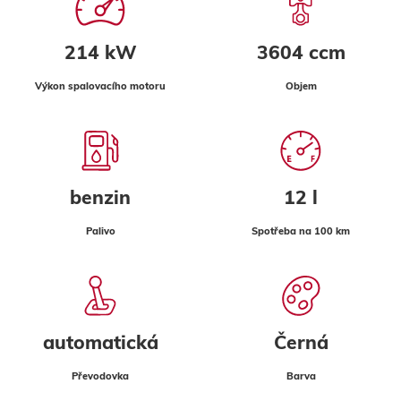
214 kW
3604 ccm
Výkon spalovacího motoru
Objem
benzin
12 l
Palivo
Spotřeba na 100 km
automatická
Černá
Převodovka
Barva