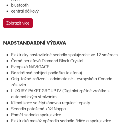
bluetooth
centrál dálkový
Zobrazit více
NADSTANDARDNÍ VÝBAVA
Elektricky nastavitelné sedadlo spolujezdce ve 12 směrech
Černá perleťová Diamond Black Crystal
Evropská NAVIGACE
Bezdrátová nabíjecí podložka telefonu)
Orig. tažné zařízení - odnímatelné - evropská a Canada
zásuvka
LUXURY PAKET GROUP IV (Digitální zpětné zrcátko s
automatickým stmíváním
Klimatizace se čtyřzónovou regulací teploty
Sedadla potažená kůží Nappa
Paměť sedadla spolujezdce
Elektrická masáž opěradla sedadla řidiče a spolujezdce