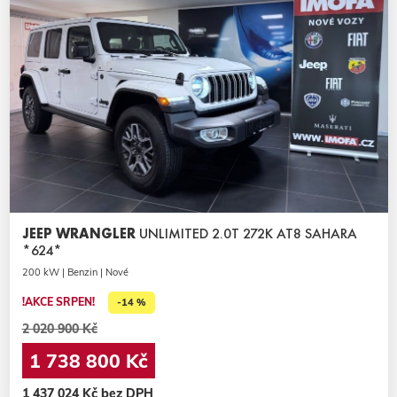
JEEP WRANGLER
UNLIMITED 2.0T 272K AT8 SAHARA
*624*
200 kW | Benzin | Nové
!AKCE SRPEN!
-14 %
2 020 900 Kč
1 738 800 Kč
1 437 024 Kč bez DPH