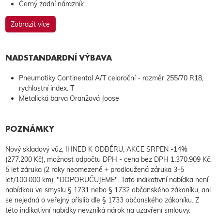
Černý zadní nárazník
Zobrazit více
NADSTANDARDNÍ VÝBAVA
Pneumatiky Continental A/T celoroční - rozměr 255/70 R18,
rychlostní index: T
Metalická barva Oranžová Joose
POZNÁMKY
Nový skladový vůz, IHNED K ODBĚRU, AKCE SRPEN -14%
(277.200 Kč), možnost odpočtu DPH - cena bez DPH 1.370.909 Kč,
5 let záruka (2 roky neomezeně + prodloužená záruka 3-5
let/100.000 km), "DOPORUČUJEME". Tato indikativní nabídka není
nabídkou ve smyslu § 1731 nebo § 1732 občanského zákoníku, ani
se nejedná o veřejný příslib dle § 1733 občanského zákoníku. Z
této indikativní nabídky nevzniká nárok na uzavření smlouvy.