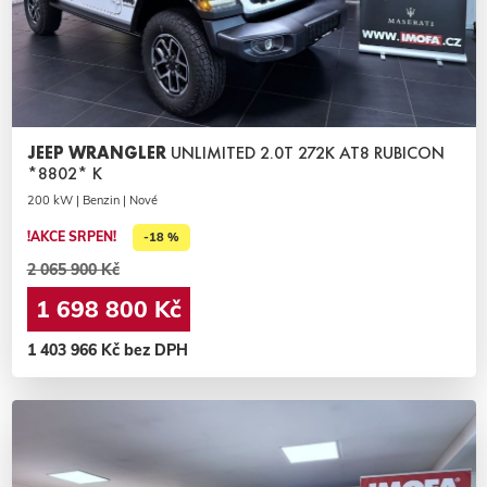
JEEP WRANGLER
UNLIMITED 2.0T 272K AT8 RUBICON
*8802* K
200 kW | Benzin | Nové
!AKCE SRPEN!
-18 %
2 065 900 Kč
1 698 800 Kč
1 403 966 Kč bez DPH