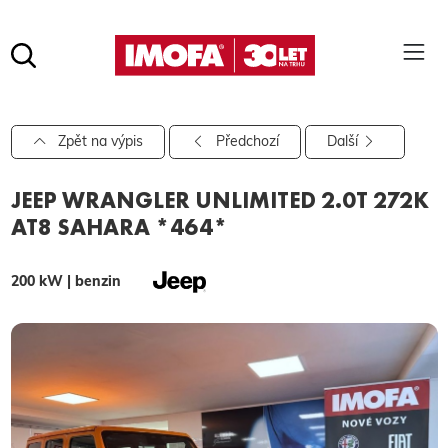
Hledat
(tlačítko)
hledat
Pro vyhledávání zadejte alespoň 3 znaky.
Zpět na výpis
Předchozí
Další
JEEP WRANGLER UNLIMITED 2.0T 272K
AT8 SAHARA *464*
200 kW | benzin