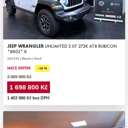
JEEP WRANGLER
UNLIMITED 2.0T 272K AT8 RUBICON
*8802* K
200 kW | Benzin | Nové
!AKCE SRPEN!
-18 %
2 065 900 Kč
1 698 800 Kč
1 403 966 Kč bez DPH