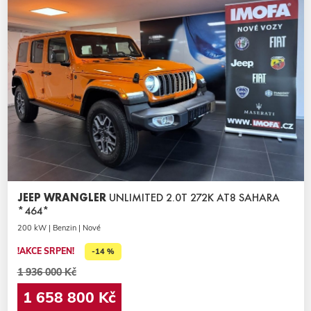
JEEP WRANGLER
UNLIMITED 2.0T 272K AT8 SAHARA
*464*
200 kW | Benzin | Nové
!AKCE SRPEN!
-14 %
1 936 000 Kč
1 658 800 Kč