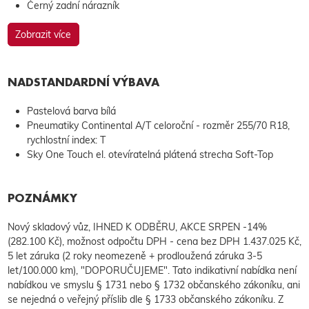
Černý zadní nárazník
Zobrazit více
NADSTANDARDNÍ VÝBAVA
Pastelová barva bílá
Pneumatiky Continental A/T celoroční - rozměr 255/70 R18,
rychlostní index: T
Sky One Touch el. otevíratelná plátená strecha Soft-Top
POZNÁMKY
Nový skladový vůz, IHNED K ODBĚRU, AKCE SRPEN -14%
(282.100 Kč), možnost odpočtu DPH - cena bez DPH 1.437.025 Kč,
5 let záruka (2 roky neomezeně + prodloužená záruka 3-5
let/100.000 km), "DOPORUČUJEME". Tato indikativní nabídka není
nabídkou ve smyslu § 1731 nebo § 1732 občanského zákoníku, ani
se nejedná o veřejný příslib dle § 1733 občanského zákoníku. Z