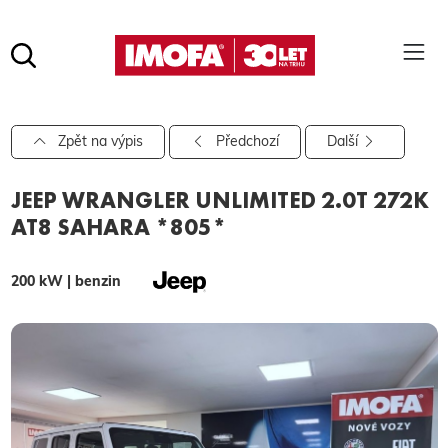
Hledat
(tlačítko)
hledat
Pro vyhledávání zadejte alespoň 3 znaky.
Zpět na výpis
Předchozí
Další
JEEP WRANGLER UNLIMITED 2.0T 272K
AT8 SAHARA *805*
200 kW | benzin