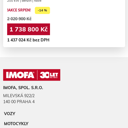
200 kW | Benzin | Nové
!AKCE SRPEN!
-14 %
2 020 900 Kč
1 738 800 Kč
1 437 024 Kč bez DPH
IMOFA, SPOL. S.R.O.
MILEVSKÁ 922/2
140 00 PRAHA 4
VOZY
MOTOCYKLY