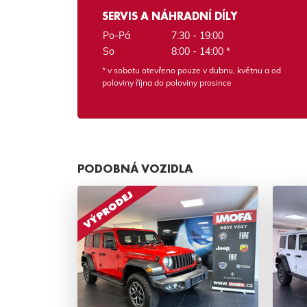
SERVIS A NÁHRADNÍ DÍLY
Po-Pá
7:30 - 19:00
So
8:00 - 14:00 *
* v sobotu otevřeno pouze v dubnu, květnu a od
poloviny října do poloviny prosince
PODOBNÁ VOZIDLA