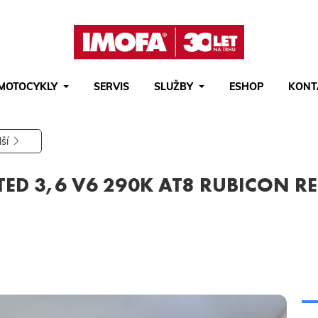
MOTOCYKLY
SERVIS
SLUŽBY
ESHOP
KONT
Hledat
(tlačítko)
hledat
lší
ED 3,6 V6 290K AT8 RUBICON R