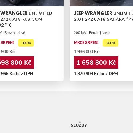
P WRANGLER
UNLIMITED
JEEP WRANGLER
UNLIMIT
 272K AT8 RUBICON
2.0T 272K AT8 SAHARA *4
2* K
 | Benzin | Nové
200 kW | Benzin | Nové
 SRPEN!
!AKCE SRPEN!
-18 %
-14 %
 900 Kč
1 936 000 Kč
698 800 Kč
1 658 800 Kč
3 966 Kč bez DPH
1 370 909 Kč bez DPH
SLUŽBY