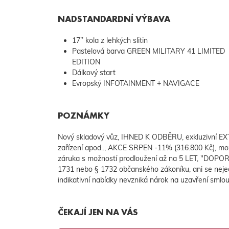
NADSTANDARDNÍ VÝBAVA
17’’ kola z lehkých slitin
Pastelová barva GREEN MILITARY 41 LIMITED
EDITION
Dálkový start
Evropský INFOTAINMENT + NAVIGACE
POZNÁMKY
Nový skladový vůz, IHNED K ODBĚRU, exkluzivní E
zařízení apod.., AKCE SRPEN -11% (316.800 Kč), mo
záruka s možností prodloužení až na 5 LET, "DOPOR
1731 nebo § 1732 občanského zákoníku, ani se nejedn
indikativní nabídky nevzniká nárok na uzavření smlou
ČEKAJÍ JEN NA VÁS