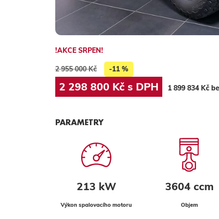
!AKCE SRPEN!
2 955 000 Kč
-11 %
2 298 800 Kč s DPH
1 899 834 Kč b
PARAMETRY
213 kW
3604 ccm
Výkon spalovacího motoru
Objem