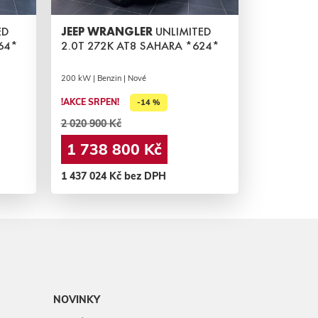
ED
JEEP WRANGLER
UNLIMITED
64*
2.0T 272K AT8 SAHARA *624*
200 kW | Benzin | Nové
!AKCE SRPEN!
-14 %
2 020 900 Kč
1 738 800 Kč
1 437 024 Kč bez DPH
NOVINKY