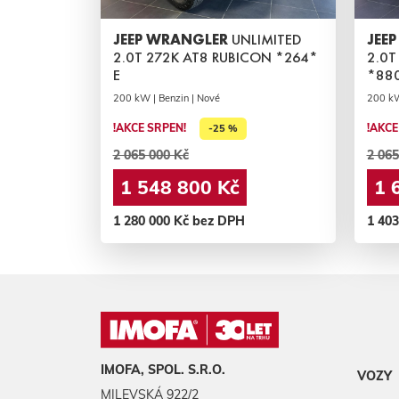
JEEP WRANGLER
UNLIMITED
JEE
2.0T 272K AT8 RUBICON *264*
2.0T
E
*880
200 kW | Benzin | Nové
200 kW
!AKCE SRPEN!
!AKCE
-25 %
2 065 000 Kč
2 065
1 548 800 Kč
1 
1 280 000 Kč bez DPH
1 40
IMOFA, SPOL. S.R.O.
VOZY
MILEVSKÁ 922/2