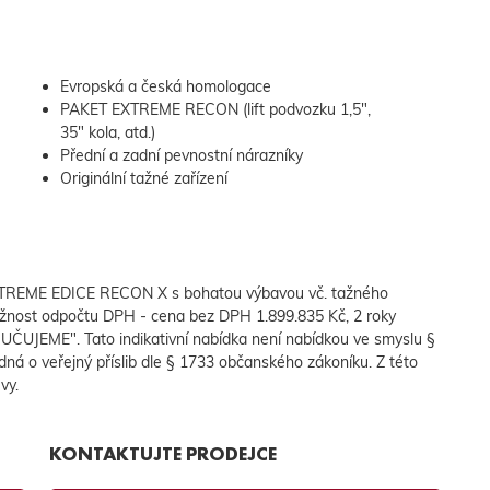
Evropská a česká homologace
PAKET EXTREME RECON (lift podvozku 1,5",
35" kola, atd.)
Přední a zadní pevnostní nárazníky
Originální tažné zařízení
XTREME EDICE RECON X s bohatou výbavou vč. tažného
žnost odpočtu DPH - cena bez DPH 1.899.835 Kč, 2 roky
UČUJEME". Tato indikativní nabídka není nabídkou ve smyslu §
á o veřejný příslib dle § 1733 občanského zákoníku. Z této
vy.
KONTAKTUJTE PRODEJCE