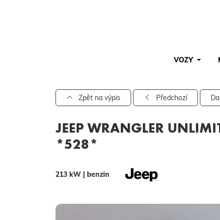
VOZY
Pro vyhledávání zadejte alespoň 3 znaky.
Zpět na výpis
Předchozí
Da
JEEP WRANGLER UNLIMIT
*528*
213 kW | benzin