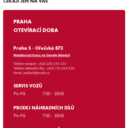
ČEKAJÍ JEN NA VÁS
PRAHA
OTEVÍRACÍ DOBA
Praha 5 - Ořešská 873
Naplánovat trasu na Google Mapách
Telefon recepce:
+420 230 233 233
Telefon náhradní díly:
+420 731 616 030
Email:
praha5@imofa.cz
SERVIS VOZŮ
Po-Pá
7:00 - 18:00
PRODEJ NÁHRADNÍCH DÍLŮ
Po-Pá
7:00 - 18:00