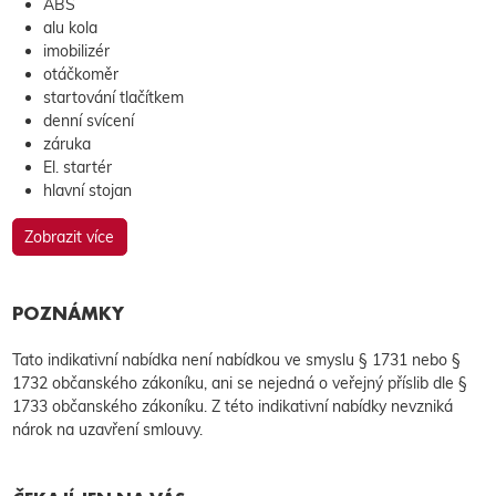
ABS
alu kola
imobilizér
otáčkoměr
startování tlačítkem
denní svícení
záruka
El. startér
hlavní stojan
Zobrazit více
POZNÁMKY
Tato indikativní nabídka není nabídkou ve smyslu § 1731 nebo §
1732 občanského zákoníku, ani se nejedná o veřejný příslib dle §
1733 občanského zákoníku. Z této indikativní nabídky nevzniká
nárok na uzavření smlouvy.