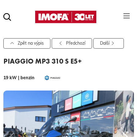
Hledat
(tlačítko)
hledat
Pro vyhledávání zadejte alespoň 3 znaky.
Zpět na výpis
Předchozí
Další
PIAGGIO MP3 310 S E5+
19 kW | benzin