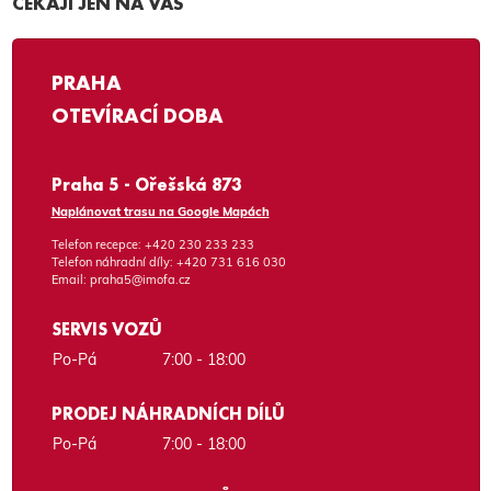
ČEKAJÍ JEN NA VÁS
PRAHA
OTEVÍRACÍ DOBA
Praha 5 - Ořešská 873
Naplánovat trasu na Google Mapách
Telefon recepce:
+420 230 233 233
Telefon náhradní díly:
+420 731 616 030
Email:
praha5@imofa.cz
SERVIS VOZŮ
Po-Pá
7:00 - 18:00
PRODEJ NÁHRADNÍCH DÍLŮ
Po-Pá
7:00 - 18:00