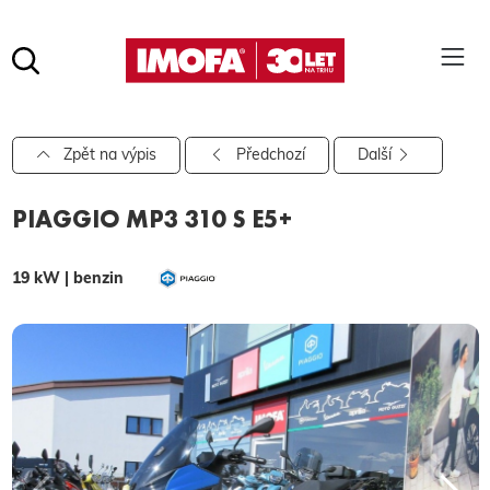
Hledat
(tlačítko)
hledat
Pro vyhledávání zadejte alespoň 3 znaky.
Zpět na výpis
Předchozí
Další
PIAGGIO MP3 310 S E5+
19 kW | benzin