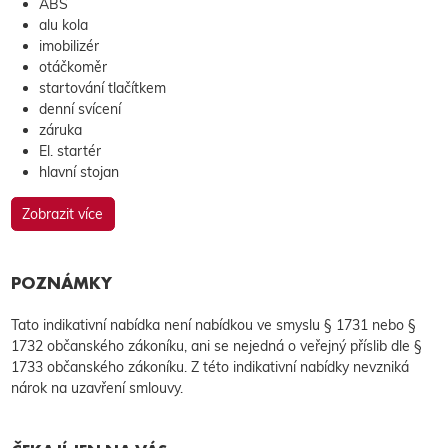
ABS
alu kola
imobilizér
otáčkoměr
startování tlačítkem
denní svícení
záruka
El. startér
hlavní stojan
Zobrazit více
POZNÁMKY
Tato indikativní nabídka není nabídkou ve smyslu § 1731 nebo §
1732 občanského zákoníku, ani se nejedná o veřejný příslib dle §
1733 občanského zákoníku. Z této indikativní nabídky nevzniká
nárok na uzavření smlouvy.