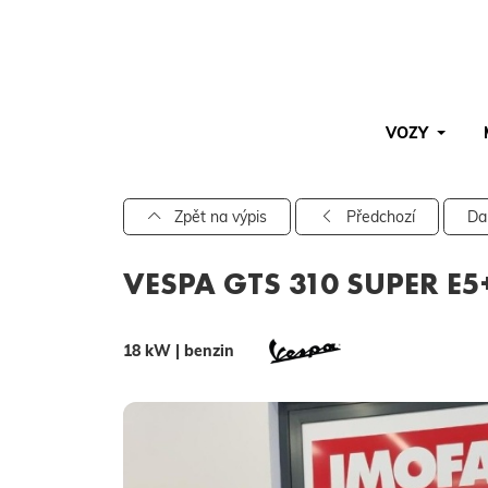
VOZY
Pro vyhledávání zadejte alespoň 3 znaky.
Zpět na výpis
Předchozí
Da
VESPA GTS 310 SUPER E5
18 kW | benzin