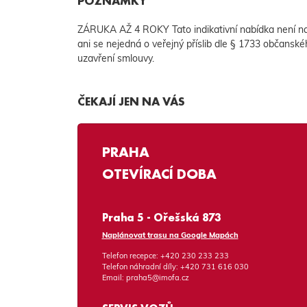
POZNÁMKY
ZÁRUKA AŽ 4 ROKY Tato indikativní nabídka není n
ani se nejedná o veřejný příslib dle § 1733 občanské
uzavření smlouvy.
ČEKAJÍ JEN NA VÁS
PRAHA
OTEVÍRACÍ DOBA
Praha 5 - Ořešská 873
Naplánovat trasu na Google Mapách
Telefon recepce:
+420 230 233 233
Telefon náhradní díly:
+420 731 616 030
Email:
praha5@imofa.cz