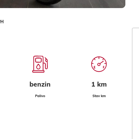
PH
benzin
1 km
Palivo
Stav km