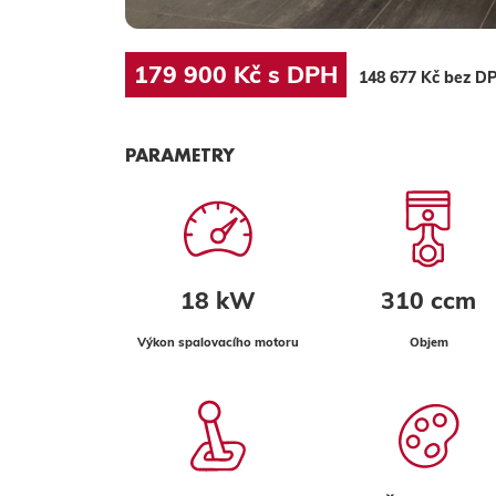
179 900 Kč s DPH
148 677 Kč bez D
PARAMETRY
18 kW
310 ccm
Výkon spalovacího motoru
Objem