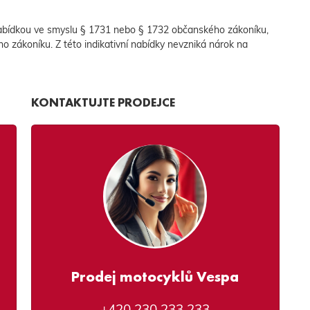
abídkou ve smyslu § 1731 nebo § 1732 občanského zákoníku,
ho zákoníku. Z této indikativní nabídky nevzniká nárok na
KONTAKTUJTE PRODEJCE
Prodej motocyklů Vespa
+420 230 233 233