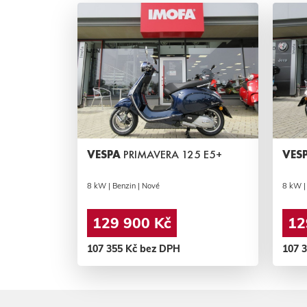
VESPA
PRIMAVERA 125 E5+
VES
8 kW | Benzin | Nové
8 kW |
129 900 Kč
12
107 355 Kč bez DPH
107 