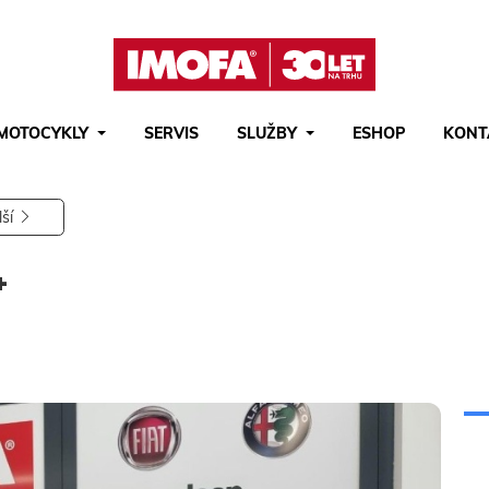
MOTOCYKLY
SERVIS
SLUŽBY
ESHOP
KONT
Hledat
(tlačítko)
hledat
lší
+