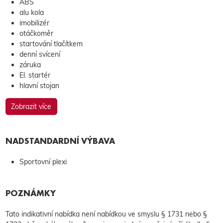
ABS
alu kola
imobilizér
otáčkoměr
startování tlačítkem
denní svícení
záruka
El. startér
hlavní stojan
Zobrazit více
NADSTANDARDNÍ VÝBAVA
Sportovní plexi
POZNÁMKY
Tato indikativní nabídka není nabídkou ve smyslu § 1731 nebo §