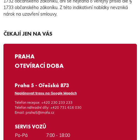
1732 občanského zákoníku, ani se nejedná o veřejný příslib dle §
1733 občanského zákoníku. Z této indikativní nabídky nevzniká
nárok na uzavření smlouvy.
ČEKAJÍ JEN NA VÁS
PRAHA
OTEVÍRACÍ DOBA
Praha 5 - Ořešská 873
Naplánovat trasu na Google Mapách
Telefon recepce:
+420 230 233 233
Telefon náhradní díly:
+420 731 616 030
Email:
praha5@imofa.cz
SERVIS VOZŮ
Po-Pá
7:00 - 18:00