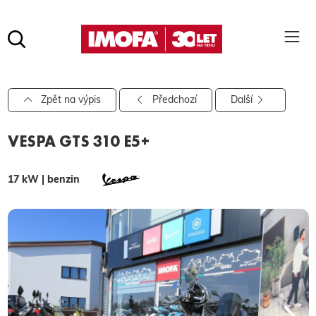
Hledat
(tlačítko)
hledat
Pro vyhledávání zadejte alespoň 3 znaky.
Zpět na výpis
Předchozí
Další
VESPA GTS 310 E5+
17 kW | benzin