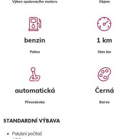
Výkon spalovacího motoru
Objem
benzin
1 km
Palivo
Stav km
automatická
Černá
Převodovka
Barva
STANDARDNÍ VÝBAVA
Palubní počítač