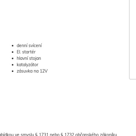
denní svícení
El. startér
hlavní stojan
katalyzátor
zásuvka na 12V
abídkou ve smyslu § 1731 nebo § 1732 občanského zákoníku,