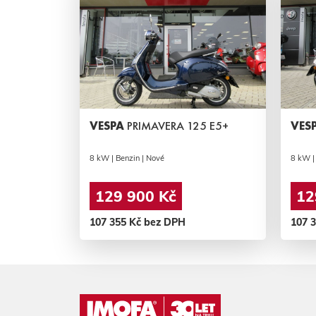
VESPA
PRIMAVERA 125 E5+
VES
8 kW | Benzin | Nové
8 kW |
129 900 Kč
12
107 355 Kč bez DPH
107 