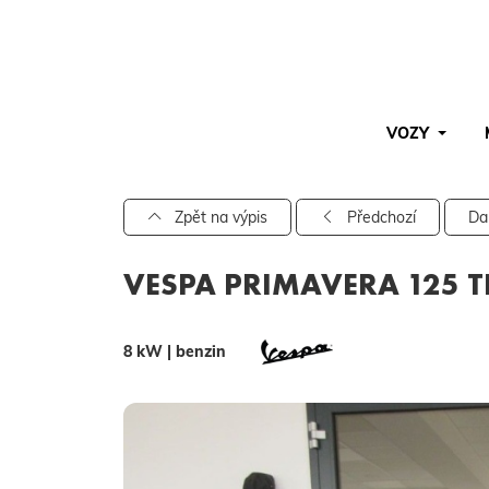
VOZY
Pro vyhledávání zadejte alespoň 3 znaky.
Zpět na výpis
Předchozí
Da
VESPA PRIMAVERA 125 T
8 kW | benzin