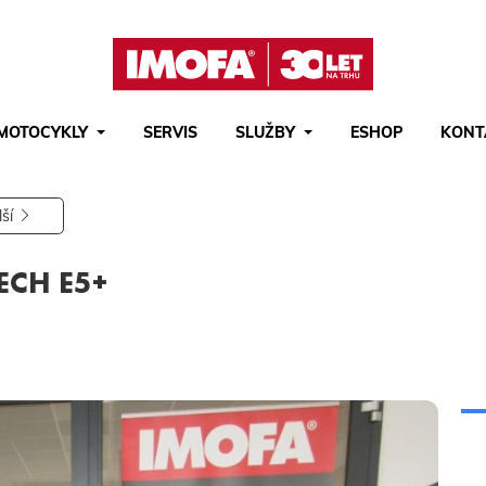
MOTOCYKLY
SERVIS
SLUŽBY
ESHOP
KONT
Hledat
(tlačítko)
hledat
lší
ECH E5+