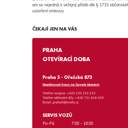
ani se nejedná o veřejný příslib dle § 1733 občanské
uzavření smlouvy.
ČEKAJÍ JEN NA VÁS
PRAHA
OTEVÍRACÍ DOBA
Praha 5 - Ořešská 873
Naplánovat trasu na Google Mapách
Telefon recepce:
+420 230 233 233
Telefon náhradní díly:
+420 731 616 030
Email:
praha5@imofa.cz
SERVIS VOZŮ
Po-Pá
7:00 - 18:00