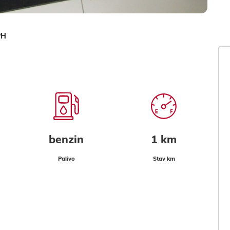
PH
benzin
1 km
Palivo
Stav km