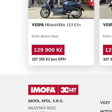
VESPA
PRIMAVERA 125 E5+
VES
8 kW | Benzin | Nové
8 kW |
129 900 Kč
12
107 355 Kč bez DPH
107 
IMOFA, SPOL. S.R.O.
VOZY
MILEVSKÁ 922/2
MOTO