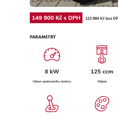
149 900 Kč s DPH
123 884 Kč bez D
PARAMETRY
8 kW
125 ccm
Výkon spalovacího motoru
Objem