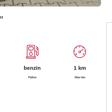
PH
benzin
1 km
Palivo
Stav km