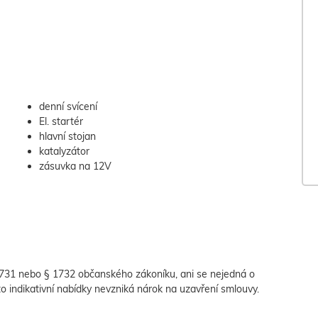
denní svícení
El. startér
hlavní stojan
katalyzátor
zásuvka na 12V
 1731 nebo § 1732 občanského zákoníku, ani se nejedná o
to indikativní nabídky nevzniká nárok na uzavření smlouvy.