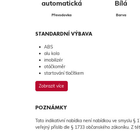
automatická
Bílá
Převodovka
Barva
STANDARDNÍ VÝBAVA
ABS
alu kola
imobilizér
otáčkoměr
startování tlačítkem
Zobrazit více
POZNÁMKY
Tato indikativní nabídka není nabídkou ve smyslu §
veřejný příslib dle § 1733 občanského zákoníku. Z té