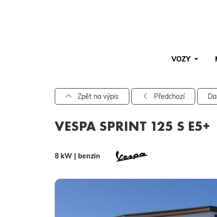
VOZY
Pro vyhledávání zadejte alespoň 3 znaky.
Zpět na výpis
Předchozí
Da
VESPA SPRINT 125 S E5+
8 kW | benzin