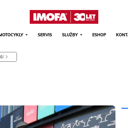
MOTOCYKLY
SERVIS
SLUŽBY
ESHOP
KONT
Hledat
(tlačítko)
hledat
lší