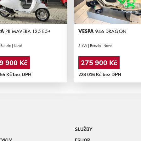
PA
PRIMAVERA 125 E5+
VESPA
946 DRAGON
 Benzin | Nové
8 kW | Benzin | Nové
9 900 Kč
275 900 Kč
355 Kč bez DPH
228 016 Kč bez DPH
SLUŽBY
CYKLY
ESHOP