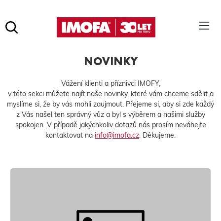
Hledat
(tlačítko)
NOVINKY
hledat
Pro vyhledávání zadejte alespoň 3 znaky.
Vážení klienti a příznivci IMOFY,
v této sekci můžete najít naše novinky, které vám chceme sdělit a
myslíme si, že by vás mohli zaujmout. Přejeme si, aby si zde každý
z Vás našel ten správný vůz a byl s výběrem a našimi služby
spokojen. V případě jakýchkoliv dotazů nás prosím neváhejte
kontaktovat na
info@imofa.cz
. Děkujeme.