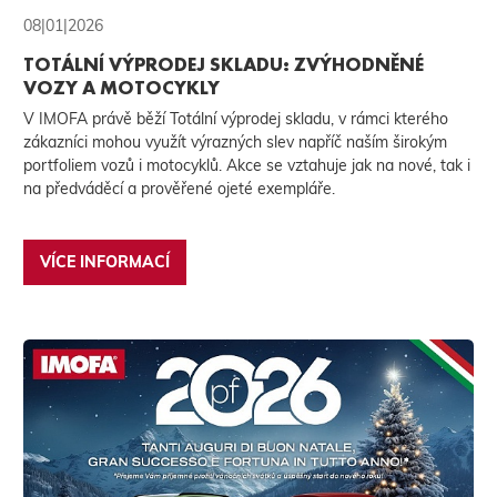
08|01|2026
TOTÁLNÍ VÝPRODEJ SKLADU: ZVÝHODNĚNÉ
VOZY A MOTOCYKLY
V IMOFA právě běží Totální výprodej skladu, v rámci kterého
zákazníci mohou využít výrazných slev napříč naším širokým
portfoliem vozů i motocyklů. Akce se vztahuje jak na nové, tak i
na předváděcí a prověřené ojeté exempláře.
VÍCE INFORMACÍ