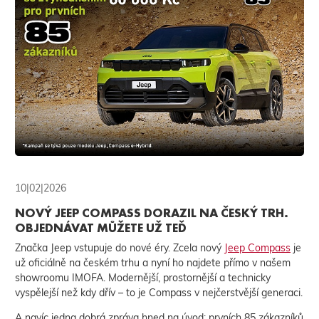
10|02|2026
NOVÝ JEEP COMPASS DORAZIL NA ČESKÝ TRH.
OBJEDNÁVAT MŮŽETE UŽ TEĎ
Značka Jeep vstupuje do nové éry. Zcela nový
Jeep Compass
je
už oficiálně na českém trhu a nyní ho najdete přímo v našem
showroomu IMOFA. Modernější, prostornější a technicky
vyspělejší než kdy dřív – to je Compass v nejčerstvější generaci.
A navíc jedna dobrá zpráva hned na úvod: prvních 85 zákazníků