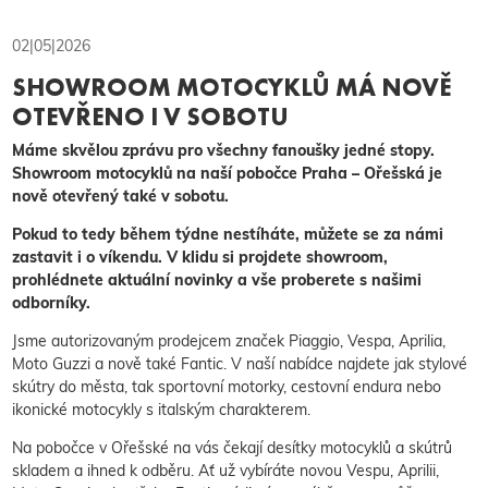
02|05|2026
SHOWROOM MOTOCYKLŮ MÁ NOVĚ
OTEVŘENO I V SOBOTU
Máme skvělou zprávu pro všechny fanoušky jedné stopy.
Showroom motocyklů na naší pobočce Praha – Ořešská je
nově otevřený také v sobotu.
Pokud to tedy během týdne nestíháte, můžete se za námi
zastavit i o víkendu. V klidu si projdete showroom,
prohlédnete aktuální novinky a vše proberete s našimi
odborníky.
Jsme autorizovaným prodejcem značek Piaggio, Vespa, Aprilia,
Moto Guzzi a nově také Fantic. V naší nabídce najdete jak stylové
skútry do města, tak sportovní motorky, cestovní endura nebo
ikonické motocykly s italským charakterem.
Na pobočce v Ořešské na vás čekají desítky motocyklů a skútrů
skladem a ihned k odběru. Ať už vybíráte novou Vespu, Aprilii,