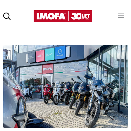
Hledat
(tlačítko)
hledat
Pro vyhledávání zadejte alespoň 3 znaky.