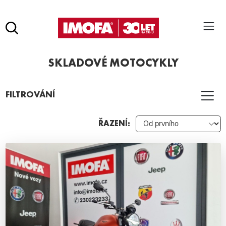
Hledat
(tlačítko)
SKLADOVÉ MOTOCYKLY
hledat
Pro vyhledávání zadejte alespoň 3 znaky.
FILTROVÁNÍ
ŘAZENÍ: