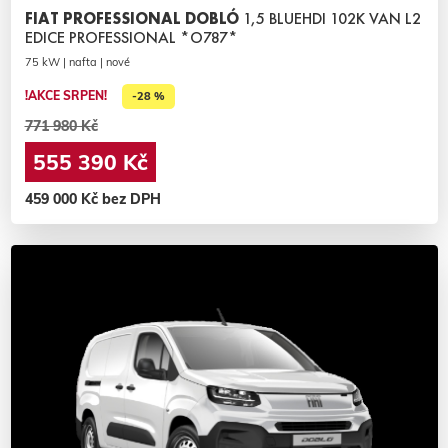
FIAT PROFESSIONAL DOBLÓ
1,5 BLUEHDI 102K VAN L2
EDICE PROFESSIONAL *O787*
75 kW | nafta | nové
!AKCE SRPEN!
-28 %
771 980 Kč
555 390 Kč
459 000 Kč bez DPH