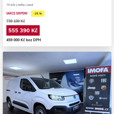
75 kW | nafta | nové
!AKCE SRPEN!
-25 %
738 100 Kč
555 390 Kč
459 000 Kč bez DPH