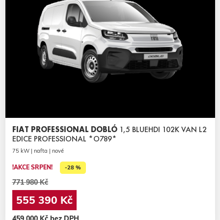
FIAT PROFESSIONAL DOBLÓ
1,5 BLUEHDI 102K VAN L2
EDICE PROFESSIONAL *O789*
75 kW | nafta | nové
!AKCE SRPEN!
-28 %
771 980 Kč
555 390 Kč
459 000 Kč bez DPH