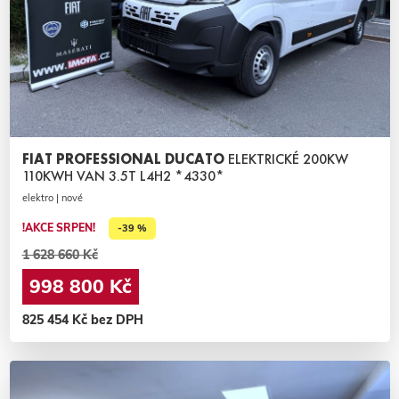
FIAT PROFESSIONAL DUCATO
ELEKTRICKÉ 200KW
110KWH VAN 3.5T L4H2 *4330*
elektro | nové
!AKCE SRPEN!
-39 %
1 628 660 Kč
998 800 Kč
825 454 Kč bez DPH