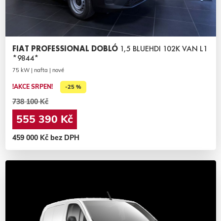
FIAT PROFESSIONAL DOBLÓ
1,5 BLUEHDI 102K VAN L1
*9844*
75 kW | nafta | nové
!AKCE SRPEN!
-25 %
738 100 Kč
555 390 Kč
459 000 Kč bez DPH