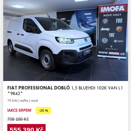
FIAT PROFESSIONAL DOBLÓ
1,5 BLUEHDI 102K VAN L1
*9842*
75 kW | nafta | nové
!AKCE SRPEN!
-25 %
738 100 Kč
555 390 Kč