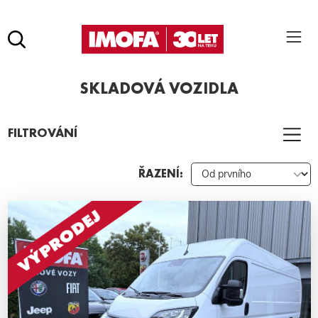
Hledat
(tlačítko)
SKLADOVÁ VOZIDLA
hledat
Pro vyhledávání zadejte alespoň 3 znaky.
FILTROVÁNÍ
ŘAZENÍ: