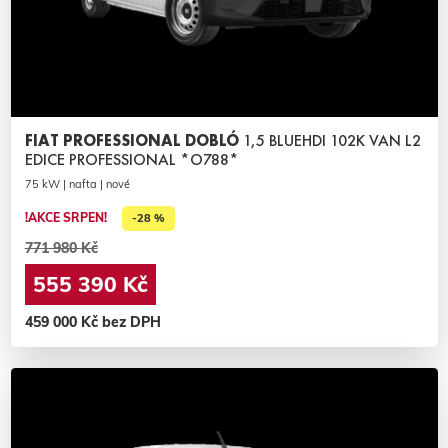
FIAT PROFESSIONAL DOBLÓ
1,5 BLUEHDI 102K VAN L2
EDICE PROFESSIONAL *O788*
75 kW | nafta | nové
!AKCE SRPEN!
-28 %
771 980 Kč
555 390 Kč
459 000 Kč bez DPH