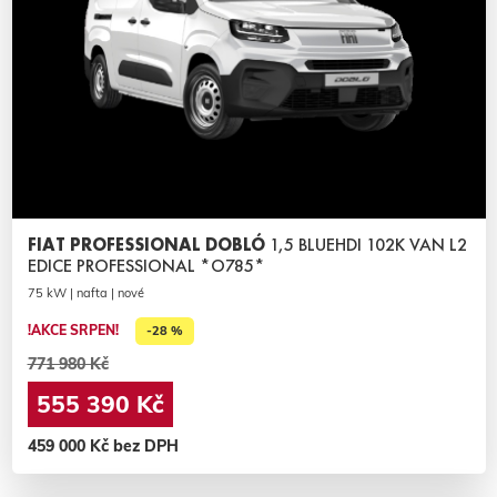
FIAT PROFESSIONAL DOBLÓ
1,5 BLUEHDI 102K VAN L2
EDICE PROFESSIONAL *O785*
75 kW | nafta | nové
!AKCE SRPEN!
-28 %
771 980 Kč
555 390 Kč
459 000 Kč bez DPH