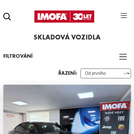
Hledat
(tlačítko)
SKLADOVÁ VOZIDLA
hledat
Pro vyhledávání zadejte alespoň 3 znaky.
FILTROVÁNÍ
ŘAZENÍ: