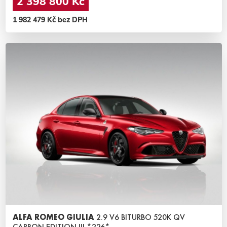
2 398 800 Kč
1 982 479 Kč bez DPH
ALFA ROMEO GIULIA
2.9 V6 BITURBO 520K QV
CARBON EDITION III *226*