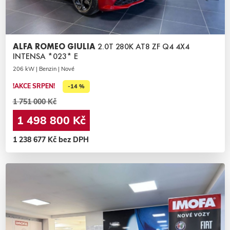
ALFA ROMEO GIULIA
2.0T 280K AT8 ZF Q4 4X4
INTENSA *023* E
206 kW | Benzin | Nové
!AKCE SRPEN!
-14 %
1 751 000 Kč
1 498 800 Kč
1 238 677 Kč bez DPH