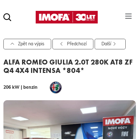
Hledat
(tlačítko)
hledat
Pro vyhledávání zadejte alespoň 3 znaky.
Zpět na výpis
Předchozí
Další
ALFA ROMEO GIULIA 2.0T 280K AT8 ZF
Q4 4X4 INTENSA *804*
206 kW | benzin