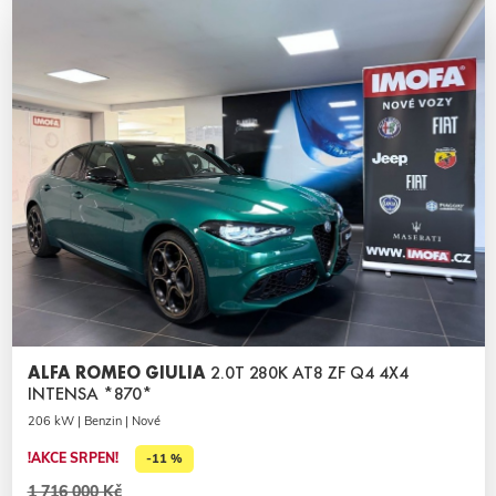
ALFA ROMEO GIULIA
2.0T 280K AT8 ZF Q4 4X4
INTENSA *870*
206 kW | Benzin | Nové
!AKCE SRPEN!
-11 %
1 716 000 Kč