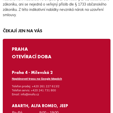
zákoníku, ani se nejedná o veřejný příslib dle § 1733 občanského
zákoníku. Z této indikativní nabídky nevzniká nárok na uzavření
smlouvy.
ČEKAJÍ JEN NA VÁS
PRAHA
OTEVÍRACÍ DOBA
Praha 4 - Milevská 2
Naplánovat trasu na Google Mapách
Telefon prodej:
+420 261 227 613/2
Telefon servis:
+420 241 731 800
Email:
info@imofa.cz
ABARTH, ALFA ROMEO, JEEP
Po-Pá
9:00 - 19:00