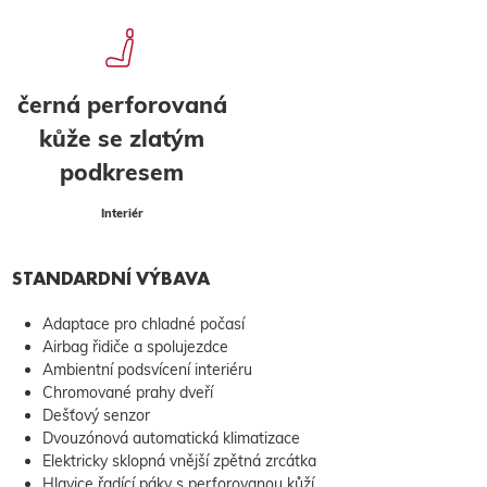
černá perforovaná
kůže se zlatým
podkresem
Interiér
STANDARDNÍ VÝBAVA
Adaptace pro chladné počasí
Airbag řidiče a spolujezdce
Ambientní podsvícení interiéru
Chromované prahy dveří
Dešťový senzor
Dvouzónová automatická klimatizace
Elektricky sklopná vnější zpětná zrcátka
Hlavice řadící páky s perforovanou kůží