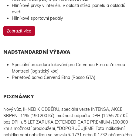
Hliníkové prvky v interiéru v oblasti střed. panelu a obkladů
dveří
Hliníkové sportovní pedály
Zobrazit více
NADSTANDARDNÍ VÝBAVA
Speciální procedura lakování pro Cervenou Etna a Zelenou
Montreal (logistický kód)
Perleťová barva Červená Etna (Rosso GTA)
POZNÁMKY
Nový vůz, IHNED K ODBĚRU, speciální verze INTENSA, AKCE
SRPEN -11% (190.200 Kč), možnost odpočtu DPH (1.255.207 Kč
bez DPH), 5 LET ZARUKA EXTENDED CARE PREMIUM /100.000
km s možností prodloužení, "DOPORUČUJEME. Tato indikativní
nabídka není nabídkou ve smyslu § 1731 nebo § 1732 občanského