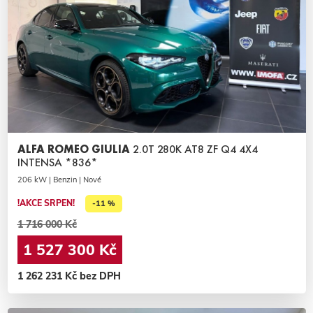
ALFA ROMEO GIULIA
2.0T 280K AT8 ZF Q4 4X4
INTENSA *836*
206 kW | Benzin | Nové
!AKCE SRPEN!
-11 %
1 716 000 Kč
1 527 300 Kč
1 262 231 Kč bez DPH