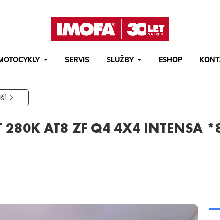
MOTOCYKLY
SERVIS
SLUŽBY
ESHOP
KONT
Hledat
(tlačítko)
hledat
lší
T 280K AT8 ZF Q4 4X4 INTENSA *