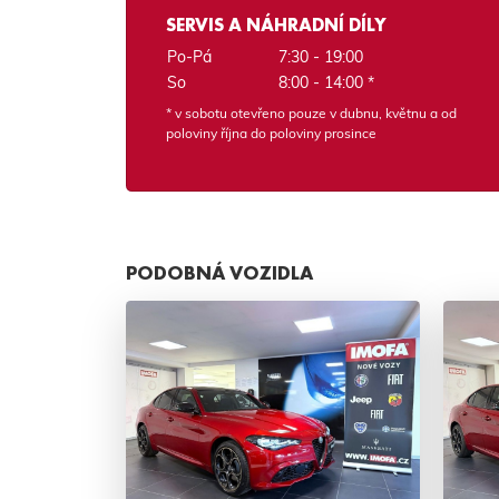
SERVIS A NÁHRADNÍ DÍLY
Po-Pá
7:30 - 19:00
So
8:00 - 14:00 *
* v sobotu otevřeno pouze v dubnu, květnu a od
poloviny října do poloviny prosince
PODOBNÁ VOZIDLA