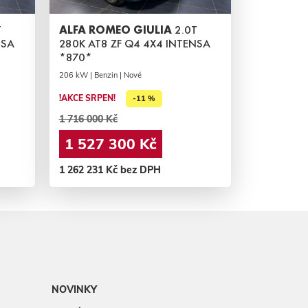
T
ALFA ROMEO GIULIA
2.0T
NSA
280K AT8 ZF Q4 4X4 INTENSA
*870*
206 kW | Benzin | Nové
!AKCE SRPEN!
-11 %
1 716 000 Kč
1 527 300 Kč
1 262 231 Kč bez DPH
NOVINKY