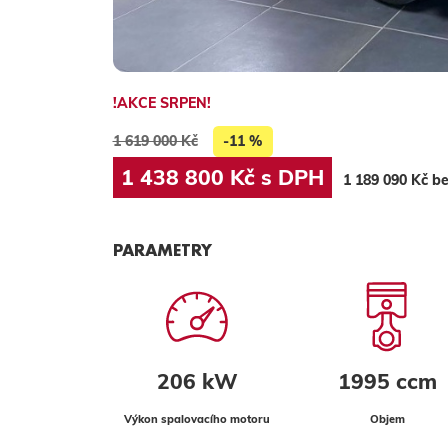
!AKCE SRPEN!
1 619 000 Kč
-11 %
1 438 800 Kč s DPH
1 189 090 Kč b
PARAMETRY
206 kW
1995 ccm
Výkon spalovacího motoru
Objem