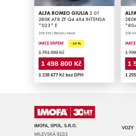
ALFA ROMEO GIULIA
2.0T
ALF
280K AT8 ZF Q4 4X4 INTENSA
280K
*023* E
*80
206 kW | Benzin | Nové
206 kW
!AKCE SRPEN!
!AKCE
-14 %
1 751 000 Kč
1 709
1 498 800 Kč
1 
1 238 677 Kč bez DPH
1 25
IMOFA, SPOL. S.R.O.
VOZY
MILEVSKÁ 922/2