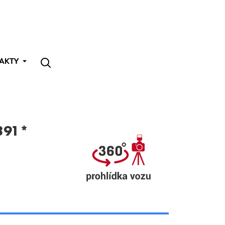
AKTY
891*