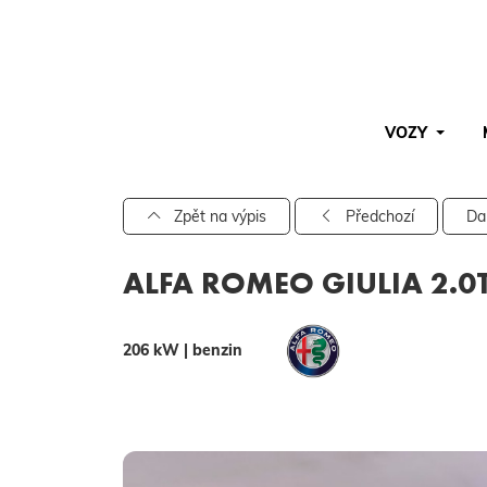
VOZY
Pro vyhledávání zadejte alespoň 3 znaky.
Zpět na výpis
Předchozí
Da
ALFA ROMEO GIULIA 2.0
206 kW | benzin