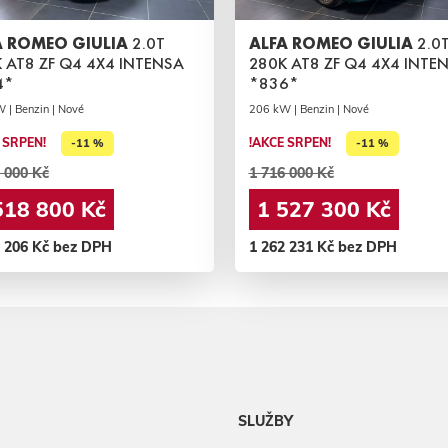
A ROMEO GIULIA
2.0T
ALFA ROMEO GIULIA
2.0
 AT8 ZF Q4 4X4 INTENSA
280K AT8 ZF Q4 4X4 INTE
4*
*836*
 | Benzin | Nové
206 kW | Benzin | Nové
 SRPEN!
!AKCE SRPEN!
-11 %
-11 %
 000 Kč
1 716 000 Kč
518 800 Kč
1 527 300 Kč
5 206 Kč bez DPH
1 262 231 Kč bez DPH
SLUŽBY