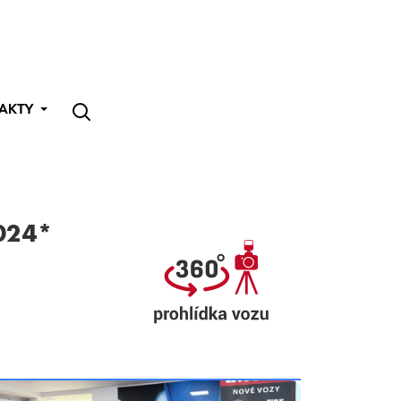
AKTY
024*