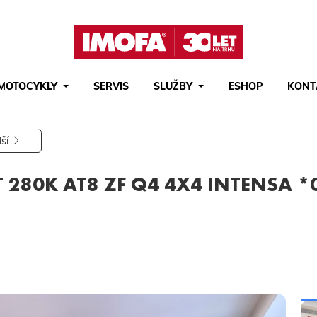
MOTOCYKLY
SERVIS
SLUŽBY
ESHOP
KONT
Hledat
(tlačítko)
hledat
lší
T 280K AT8 ZF Q4 4X4 INTENSA *