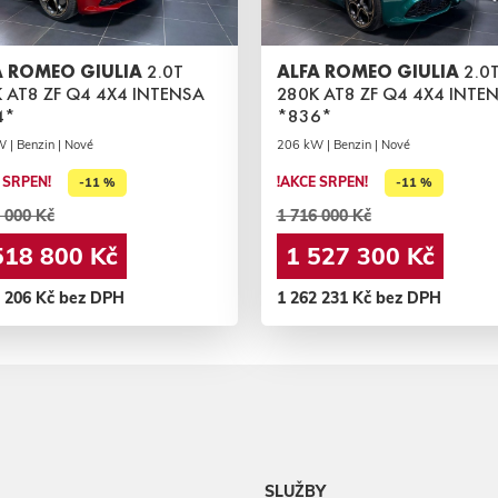
A ROMEO GIULIA
2.0T
ALFA ROMEO GIULIA
2.0
 AT8 ZF Q4 4X4 INTENSA
280K AT8 ZF Q4 4X4 INTE
4*
*836*
 | Benzin | Nové
206 kW | Benzin | Nové
 SRPEN!
!AKCE SRPEN!
-11 %
-11 %
 000 Kč
1 716 000 Kč
518 800 Kč
1 527 300 Kč
5 206 Kč bez DPH
1 262 231 Kč bez DPH
SLUŽBY