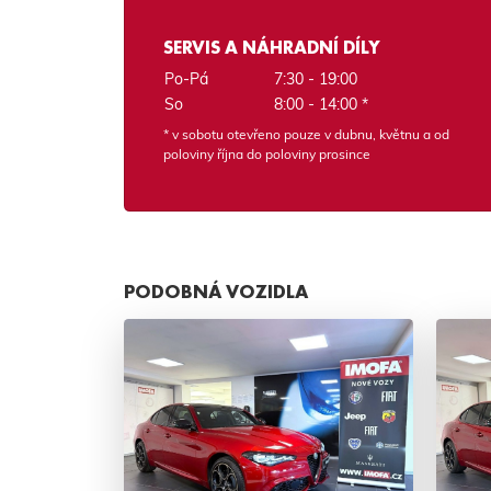
SERVIS A NÁHRADNÍ DÍLY
Po-Pá
7:30 - 19:00
So
8:00 - 14:00 *
* v sobotu otevřeno pouze v dubnu, květnu a od
poloviny října do poloviny prosince
PODOBNÁ VOZIDLA