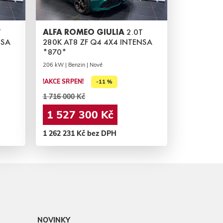
T
ALFA ROMEO GIULIA
2.0T
NSA
280K AT8 ZF Q4 4X4 INTENSA
*870*
206 kW | Benzin | Nové
!AKCE SRPEN!
-11 %
1 716 000 Kč
1 527 300 Kč
1 262 231 Kč bez DPH
NOVINKY