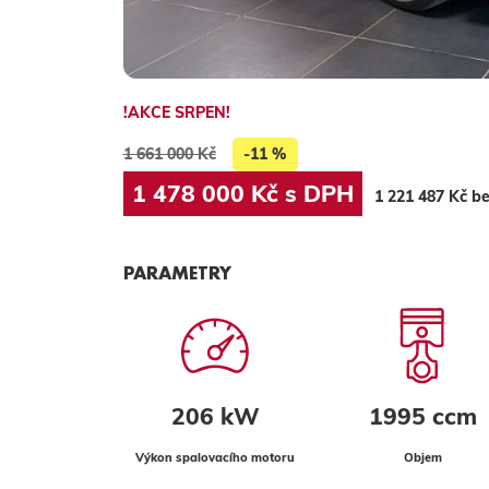
!AKCE SRPEN!
1 661 000 Kč
-11 %
1 478 000 Kč s DPH
1 221 487 Kč b
PARAMETRY
206 kW
1995 ccm
Výkon spalovacího motoru
Objem