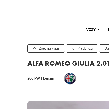
VOZY
Pro vyhledávání zadejte alespoň 3 znaky.
Zpět na výpis
Předchozí
Da
ALFA ROMEO GIULIA 2.0
206 kW | benzin