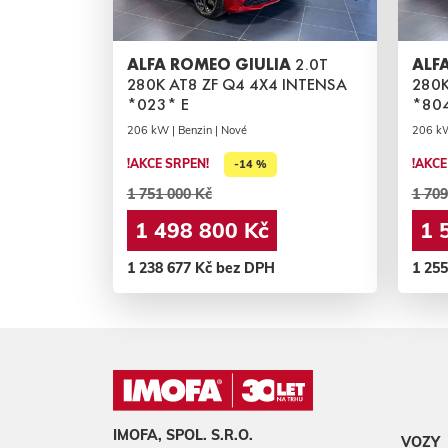
ALFA ROMEO GIULIA
2.0T
ALF
280K AT8 ZF Q4 4X4 INTENSA
280K
*023* E
*80
206 kW | Benzin | Nové
206 kW
!AKCE SRPEN!
!AKCE
-14 %
1 751 000 Kč
1 709
1 498 800 Kč
1 
1 238 677 Kč bez DPH
1 25
IMOFA, SPOL. S.R.O.
VOZY