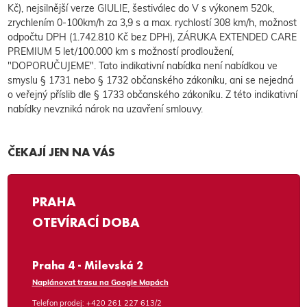
Kč), nejsilnější verze GIULIE, šestiválec do V s výkonem 520k,
zrychlením 0-100km/h za 3,9 s a max. rychlostí 308 km/h, možnost
odpočtu DPH (1.742.810 Kč bez DPH), ZÁRUKA EXTENDED CARE
PREMIUM 5 let/100.000 km s možností prodloužení,
"DOPORUČUJEME". Tato indikativní nabídka není nabídkou ve
smyslu § 1731 nebo § 1732 občanského zákoníku, ani se nejedná
o veřejný příslib dle § 1733 občanského zákoníku. Z této indikativní
nabídky nevzniká nárok na uzavření smlouvy.
ČEKAJÍ JEN NA VÁS
PRAHA
OTEVÍRACÍ DOBA
Praha 4 - Milevská 2
Naplánovat trasu na Google Mapách
Telefon prodej:
+420 261 227 613/2