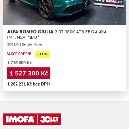
ALFA ROMEO GIULIA
2.0T 280K AT8 ZF Q4 4X4
INTENSA *870*
206 kW | Benzin | Nové
!AKCE SRPEN!
-11 %
1 716 000 Kč
1 527 300 Kč
1 262 231 Kč bez DPH