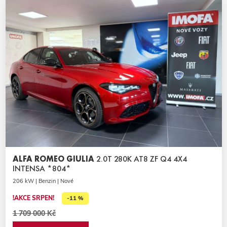
ALFA ROMEO GIULIA
2.0T 280K AT8 ZF Q4 4X4
INTENSA *804*
206 kW | Benzin | Nové
!AKCE SRPEN!
-11 %
1 709 000 Kč