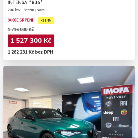
INTENSA *836*
206 kW | Benzin | Nové
!AKCE SRPEN!
-11 %
1 716 000 Kč
1 527 300 Kč
1 262 231 Kč bez DPH