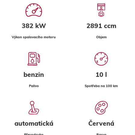
382 kW
2891 ccm
Výkon spalovacího motoru
Objem
benzin
10 l
Palivo
Spotřeba na 100 km
automatická
Červená
Převodovka
Barva