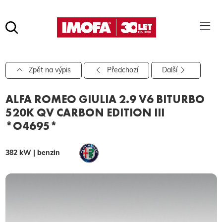
Hledat
(tlačítko)
hledat
Pro vyhledávání zadejte alespoň 3 znaky.
Zpět na výpis
Předchozí
Další
ALFA ROMEO GIULIA 2.9 V6 BITURBO
520K QV CARBON EDITION III
*O4695*
382 kW | benzin