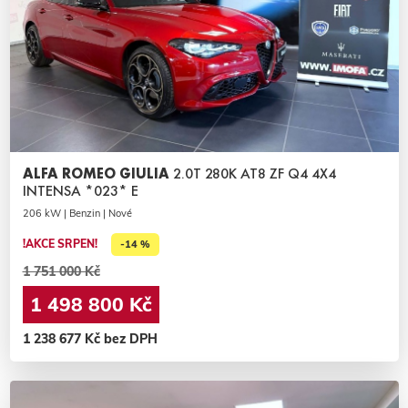
ALFA ROMEO GIULIA
2.0T 280K AT8 ZF Q4 4X4
INTENSA *023* E
206 kW | Benzin | Nové
!AKCE SRPEN!
-14 %
1 751 000 Kč
1 498 800 Kč
1 238 677 Kč bez DPH