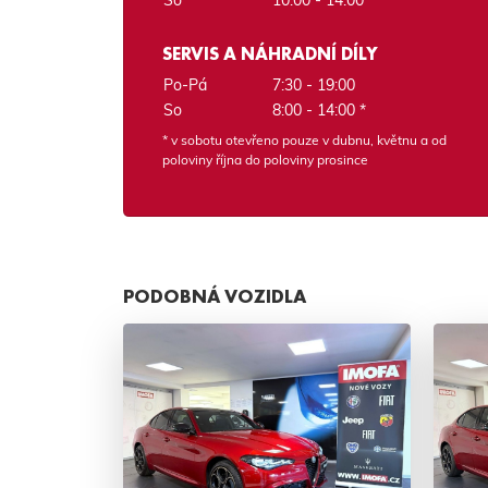
So
10:00 - 14:00
SERVIS A NÁHRADNÍ DÍLY
Po-Pá
7:30 - 19:00
So
8:00 - 14:00 *
* v sobotu otevřeno pouze v dubnu, květnu a od
poloviny října do poloviny prosince
PODOBNÁ VOZIDLA