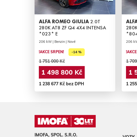
ALFA ROMEO GIULIA
2.0T
ALF
280K AT8 ZF Q4 4X4 INTENSA
280K
*023* E
*80
206 kW | Benzin | Nové
206 kW
!AKCE SRPEN!
!AKCE
-14 %
1 751 000 Kč
1 709
1 498 800 Kč
1 
1 238 677 Kč bez DPH
1 25
IMOFA, SPOL. S.R.O.