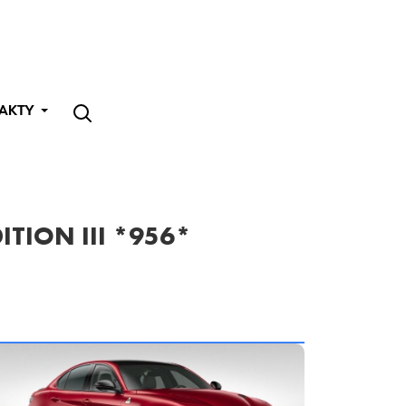
AKTY
TION III *956*