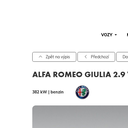
VOZY
Pro vyhledávání zadejte alespoň 3 znaky.
Zpět na výpis
Předchozí
Da
ALFA ROMEO GIULIA 2.9
382 kW | benzin