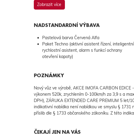
Zobrazit více
NADSTANDARDNÍ VÝBAVA
Pastelová barva Červená Alfa
Paket Techno (aktivní asistent řízení, inteligentní
rychlostní asistent, alarm s funkcí ochrany
otevření kapoty)
POZNÁMKY
Nový vůz ve výrobě, AKCE IMOFA CARBON EDICE -12% 
výkonem 520k, zrychlením 0-100km/h za 3,9 s a max
DPH), ZÁRUKA EXTENDED CARE PREMIUM 5 let/100.
indikativní nabídka není nabídkou ve smyslu § 1731
příslib dle § 1733 občanského zákoníku. Z této indik
ČEKAJÍ JEN NA VÁS