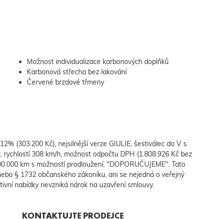
Možnost individualizace karbonových doplňků
Karbonová střecha bez lakování
Červené brzdové třmeny
(303.200 Kč), nejsilnější verze GIULIE, šestiválec do V s
. rychlostí 308 km/h, možnost odpočtu DPH (1.808.926 Kč bez
000 km s možností prodloužení, "DOPORUČUJEME". Tato
 nebo § 1732 občanského zákoníku, ani se nejedná o veřejný
ativní nabídky nevzniká nárok na uzavření smlouvy.
KONTAKTUJTE PRODEJCE