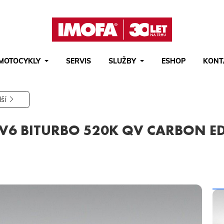
MOTOCYKLY
SERVIS
SLUŽBY
ESHOP
KONT
Hledat
(tlačítko)
hledat
lší
 V6 BITURBO 520K QV CARBON EDI