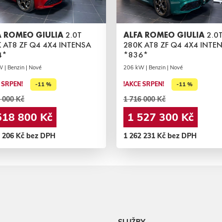
A ROMEO GIULIA
2.0T
ALFA ROMEO GIULIA
2.0
 AT8 ZF Q4 4X4 INTENSA
280K AT8 ZF Q4 4X4 INTE
4*
*836*
 | Benzin | Nové
206 kW | Benzin | Nové
 SRPEN!
!AKCE SRPEN!
-11 %
-11 %
 000 Kč
1 716 000 Kč
518 800 Kč
1 527 300 Kč
5 206 Kč bez DPH
1 262 231 Kč bez DPH