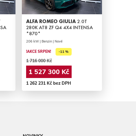
T
ALFA ROMEO GIULIA
2.0T
NSA
280K AT8 ZF Q4 4X4 INTENSA
*870*
206 kW | Benzin | Nové
!AKCE SRPEN!
-11 %
1 716 000 Kč
1 527 300 Kč
1 262 231 Kč bez DPH