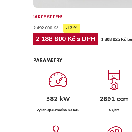
!AKCE SRPEN!
2 492 000 Kč
-12 %
2 188 800 Kč s DPH
1 808 925 Kč b
PARAMETRY
382 kW
2891 ccm
Výkon spalovacího motoru
Objem