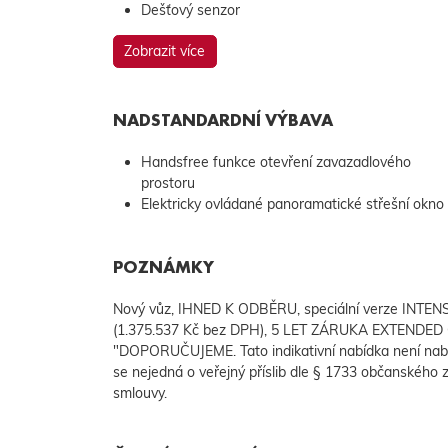
Dešťový senzor
Zobrazit více
NADSTANDARDNÍ VÝBAVA
Handsfree funkce otevření zavazadlového
prostoru
Elektricky ovládané panoramatické střešní okno
POZNÁMKY
Nový vůz, IHNED K ODBĚRU, speciální verze INTE
(1.375.537 Kč bez DPH), 5 LET ZÁRUKA EXTENDED 
"DOPORUČUJEME. Tato indikativní nabídka není nab
se nejedná o veřejný příslib dle § 1733 občanského z
smlouvy.