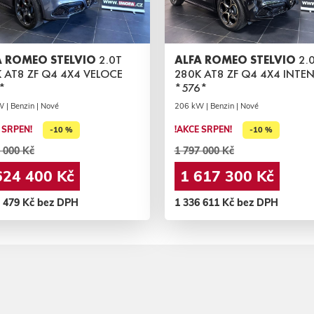
A ROMEO STELVIO
2.0T
ALFA ROMEO STELVIO
2.0
 AT8 ZF Q4 4X4 VELOCE
280K AT8 ZF Q4 4X4 INTE
*
*576*
 | Benzin | Nové
206 kW | Benzin | Nové
 SRPEN!
!AKCE SRPEN!
-10 %
-10 %
 000 Kč
1 797 000 Kč
624 400 Kč
1 617 300 Kč
2 479 Kč bez DPH
1 336 611 Kč bez DPH