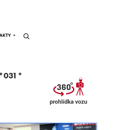
AKTY
 *031*