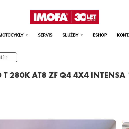
MOTOCYKLY
SERVIS
SLUŽBY
ESHOP
KONT
Hledat
(tlačítko)
hledat
lší
 T 280K AT8 ZF Q4 4X4 INTENSA