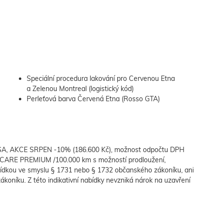
Speciální procedura lakování pro Cervenou Etna
a Zelenou Montreal (logistický kód)
Perleťová barva Červená Etna (Rosso GTA)
NSA, AKCE SRPEN -10% (186.600 Kč), možnost odpočtu DPH
CARE PREMIUM /100.000 km s možností prodloužení,
ídkou ve smyslu § 1731 nebo § 1732 občanského zákoníku, ani
ákoníku. Z této indikativní nabídky nevzniká nárok na uzavření