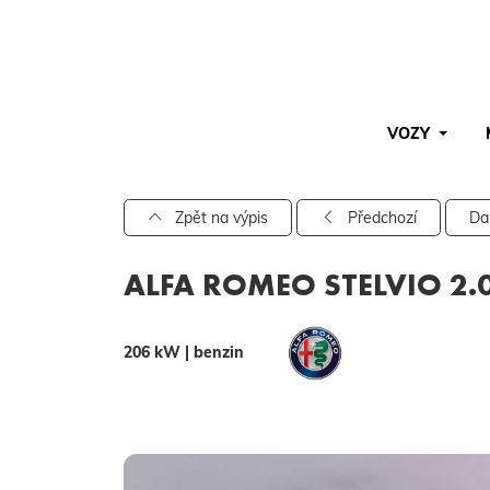
VOZY
Pro vyhledávání zadejte alespoň 3 znaky.
Zpět na výpis
Předchozí
Da
ALFA ROMEO STELVIO 2.0
206 kW | benzin