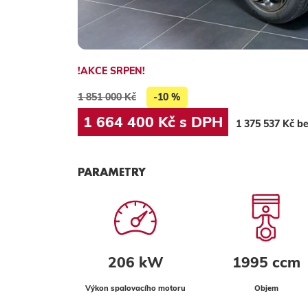
!AKCE SRPEN!
1 851 000 Kč
-10 %
1 664 400 Kč s DPH
1 375 537 Kč b
PARAMETRY
206 kW
1995 ccm
Výkon spalovacího motoru
Objem