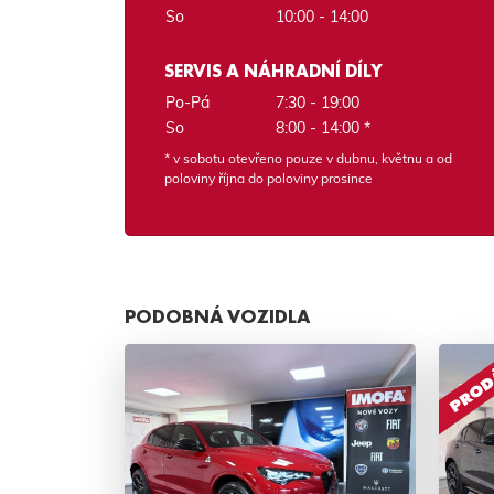
So
10:00 - 14:00
SERVIS A NÁHRADNÍ DÍLY
Po-Pá
7:30 - 19:00
So
8:00 - 14:00 *
* v sobotu otevřeno pouze v dubnu, květnu a od
poloviny října do poloviny prosince
PODOBNÁ VOZIDLA