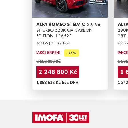
ALFA ROMEO STELVIO
2.9 V6
ALF
BITURBO 520K QV CARBON
280K
EDITION II *652*
*811
382 kW | Benzin | Nové
206 kW
!AKCE SRPEN!
!AKCE
-12 %
2 552 000 Kč
1 805
2 248 800 Kč
1 
1 858 512 Kč bez DPH
1 34