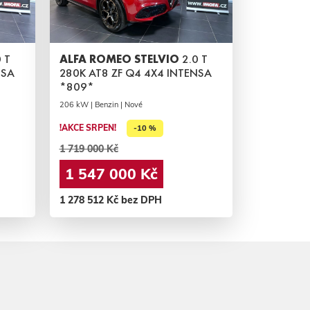
 T
ALFA ROMEO STELVIO
2.0 T
NSA
280K AT8 ZF Q4 4X4 INTENSA
*809*
206 kW | Benzin | Nové
!AKCE SRPEN!
-10 %
1 719 000 Kč
1 547 000 Kč
1 278 512 Kč bez DPH