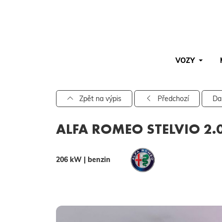
VOZY
Pro vyhledávání zadejte alespoň 3 znaky.
Zpět na výpis
Předchozí
Da
ALFA ROMEO STELVIO 2.0
206 kW | benzin