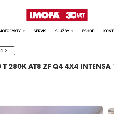
MOTOCYKLY
SERVIS
SLUŽBY
ESHOP
KONT
Hledat
(tlačítko)
hledat
lší
 T 280K AT8 ZF Q4 4X4 INTENSA