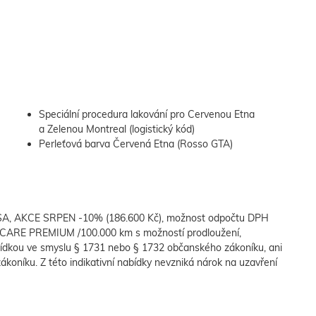
Speciální procedura lakování pro Cervenou Etna
a Zelenou Montreal (logistický kód)
Perleťová barva Červená Etna (Rosso GTA)
NSA, AKCE SRPEN -10% (186.600 Kč), možnost odpočtu DPH
CARE PREMIUM /100.000 km s možností prodloužení,
ídkou ve smyslu § 1731 nebo § 1732 občanského zákoníku, ani
ákoníku. Z této indikativní nabídky nevzniká nárok na uzavření