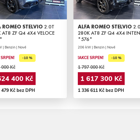
A ROMEO STELVIO
2.0T
ALFA ROMEO STELVIO
2.0
 AT8 ZF Q4 4X4 VELOCE
280K AT8 ZF Q4 4X4 INTE
*
*576*
 | Benzin | Nové
206 kW | Benzin | Nové
 SRPEN!
!AKCE SRPEN!
-10 %
-10 %
 000 Kč
1 797 000 Kč
624 400 Kč
1 617 300 Kč
2 479 Kč bez DPH
1 336 611 Kč bez DPH