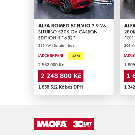
ALFA ROMEO STELVIO
2.9 V6
ALF
BITURBO 520K QV CARBON
280K
EDITION II *652*
*811
382 kW | Benzin | Nové
206 kW
!AKCE SRPEN!
!AKCE
-12 %
2 552 000 Kč
1 805
2 248 800 Kč
1 
1 858 512 Kč bez DPH
1 34