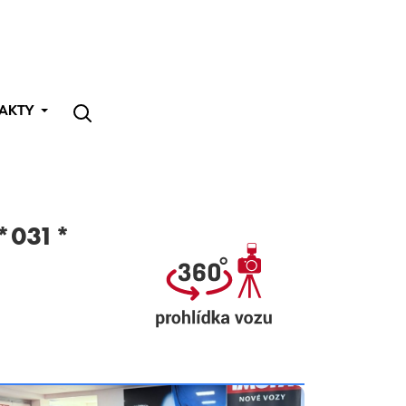
AKTY
 *031*