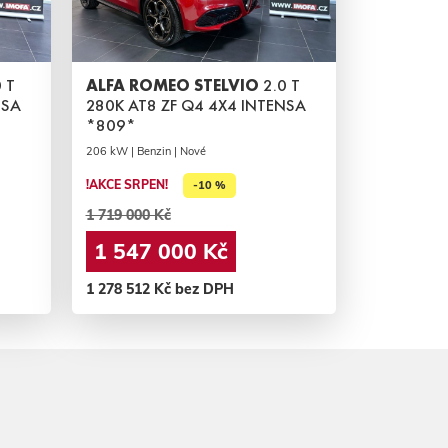
 T
ALFA ROMEO STELVIO
2.0 T
NSA
280K AT8 ZF Q4 4X4 INTENSA
*809*
206 kW | Benzin | Nové
!AKCE SRPEN!
-10 %
1 719 000 Kč
1 547 000 Kč
1 278 512 Kč bez DPH