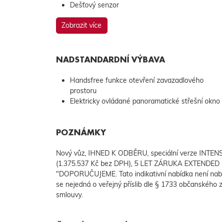
Dešťový senzor
Zobrazit více
NADSTANDARDNÍ VÝBAVA
Handsfree funkce otevření zavazadlového
prostoru
Elektricky ovládané panoramatické střešní okno
POZNÁMKY
Nový vůz, IHNED K ODBĚRU, speciální verze INTE
(1.375.537 Kč bez DPH), 5 LET ZÁRUKA EXTENDED 
"DOPORUČUJEME. Tato indikativní nabídka není nab
se nejedná o veřejný příslib dle § 1733 občanského z
smlouvy.