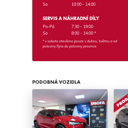
So
10:00 - 14:00
SERVIS A NÁHRADNÍ DÍLY
Po-Pá
7:30 - 19:00
So
8:00 - 14:00 *
* v sobotu otevřeno pouze v dubnu, květnu a od
poloviny října do poloviny prosince
PODOBNÁ VOZIDLA