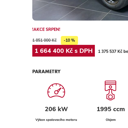
!AKCE SRPEN!
1 851 000 Kč
-10 %
1 664 400 Kč s DPH
1 375 537 Kč b
PARAMETRY
206 kW
1995 ccm
Výkon spalovacího motoru
Objem