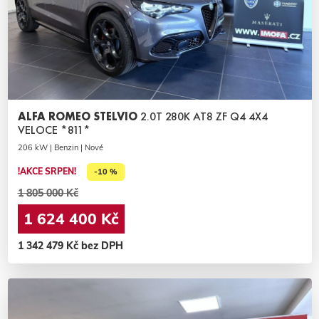
ALFA ROMEO STELVIO
2.0T 280K AT8 ZF Q4 4X4
VELOCE *811*
206 kW | Benzin | Nové
!AKCE SRPEN!
-10 %
1 805 000 Kč
1 624 400 Kč
1 342 479 Kč bez DPH