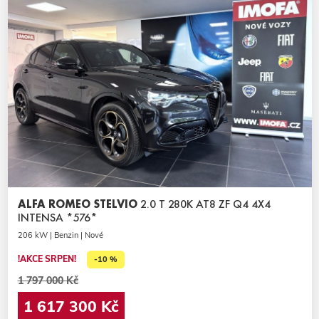
ALFA ROMEO STELVIO
2.0 T 280K AT8 ZF Q4 4X4
INTENSA *576*
206 kW | Benzin | Nové
!AKCE SRPEN!
-10 %
1 797 000 Kč
1 617 300 Kč