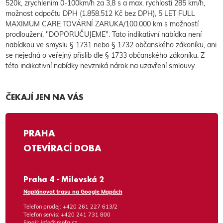
520k, zrychlením 0-100km/h za 3,8 s a max. rychlostí 285 km/h,
možnost odpočtu DPH (1.858.512 Kč bez DPH), 5 LET FULL
MAXIMUM CARE TOVÁRNÍ ZARUKA/100.000 km s možností
prodloužení, "DOPORUČUJEME". Tato indikativní nabídka není
nabídkou ve smyslu § 1731 nebo § 1732 občanského zákoníku, ani
se nejedná o veřejný příslib dle § 1733 občanského zákoníku. Z
této indikativní nabídky nevzniká nárok na uzavření smlouvy.
ČEKAJÍ JEN NA VÁS
PRAHA
OTEVÍRACÍ DOBA
Praha 4 - Milevská 2
Naplánovat trasu na Google Mapách
Telefon prodej:
+420 261 227 613/2
Telefon servis:
+420 241 731 800
Email:
info@imofa.cz