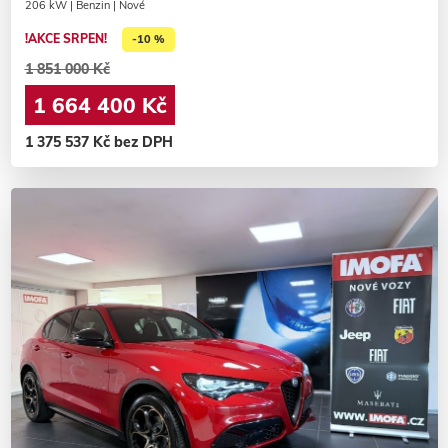
206 kW | Benzin | Nové
!AKCE SRPEN!
-10 %
1 851 000 Kč
1 664 400 Kč
1 375 537 Kč bez DPH