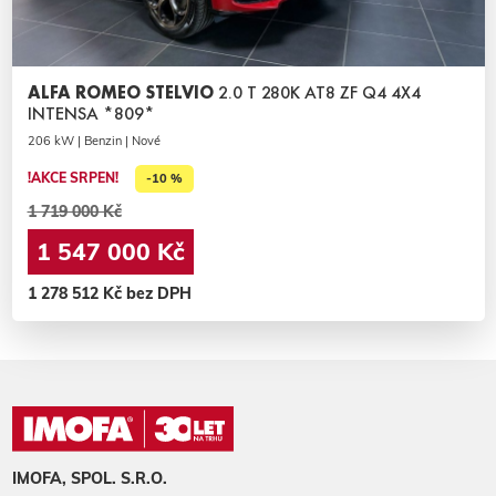
ALFA ROMEO STELVIO
2.0 T 280K AT8 ZF Q4 4X4
INTENSA *809*
206 kW | Benzin | Nové
!AKCE SRPEN!
-10 %
1 719 000 Kč
1 547 000 Kč
1 278 512 Kč bez DPH
IMOFA, SPOL. S.R.O.