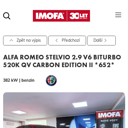
Hledat
(tlačítko)
hledat
Pro vyhledávání zadejte alespoň 3 znaky.
Zpět na výpis
Předchozí
Další
ALFA ROMEO STELVIO 2.9 V6 BITURBO
520K QV CARBON EDITION II *652*
382 kW | benzin