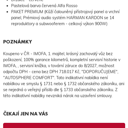
Pastelová barva červená Alfa Rosso
PAKET PREMIUM (Kůží čalouněný přístrojový panel a vrchní
panel, Prémiový audio systém HARMAN KARDON se 14
reproduktory a subwooferem - celkový výkon 900W)
POZNÁMKY
Koupeno v ČR - IMOFA, 1. majitel, krásný zachovalý vůz bez
poškození, 100% garance kilometrů, kompletní servisní historie v
IMOFA, , servisní knížka, v tovární záruce do 8/2027, možnost
odpočtu DPH - cena bez DPH 718.017 Kč, "DOPORUČUJEME",
"AUTOSPHERE COMFORT". Tato indikativní nabídka není
nabídkou ve smyslu § 1731 nebo § 1732 občanského zákoníku, ani
se nejedná o veřejný příslib dle § 1733 občanského zákoníku. Z
této indikativní nabídky nevzniká nárok na uzavření smlouvy.
ČEKAJÍ JEN NA VÁS