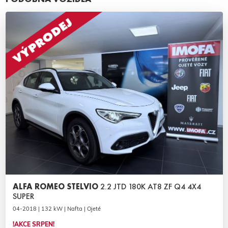
ALFA ROMEO STELVIO
2.2 JTD 180K AT8 ZF Q4 4X4
SUPER
04-2018 | 132 kW | Nafta | Ojeté
!AKCE SRPEN!