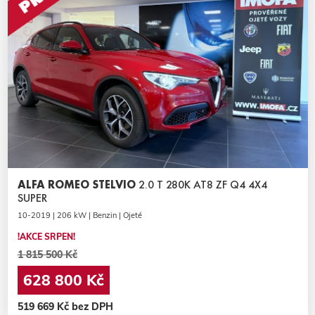
ALFA ROMEO STELVIO
2.0 T 280K AT8 ZF Q4 4X4
SUPER
10-2019 | 206 kW | Benzin | Ojeté
!AKCE SRPEN!
1 815 500 Kč
628 800 Kč
519 669 Kč bez DPH