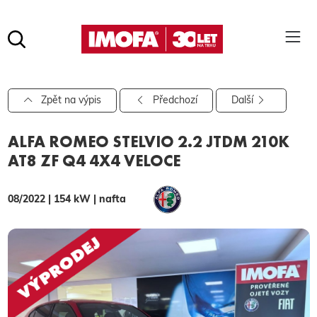
Hledat
(tlačítko)
hledat
Pro vyhledávání zadejte alespoň 3 znaky.
Zpět na výpis
Předchozí
Další
ALFA ROMEO STELVIO 2.2 JTDM 210K
AT8 ZF Q4 4X4 VELOCE
08/2022 | 154 kW | nafta