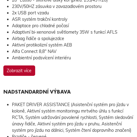
20" Lusso - slitinové disky kol (pneu: 255/45 R20)
230V/50HZ zásuvka v zavazadlovém prostoru
2x USB port vzadu
ASR systém trakční kontroly
Adaptace pro chladné počasí
Adaptivní bi-xenonové světlomety 35W s funkcí AFLS
Airbag řidiče a spolujezdce
Aktivní protikolizní systém AEB
Alfa Connect 8,8" NAV
Ambientní podsvícení interiéru
Zobrazit více
NADSTANDARDNÍ VÝBAVA
PAKET DRIVER ASSISTANCE (Asistenční systém pro jízdu v
koloně, Aktivní systém monitoringu mrtvého úhlu s funkcí
RCTA, Systém udržování povolené rychlosti, Systém sledování
únavy řidiče, Aktivní systém pro jízdu v pruhu, Asistenční
systém pro jízdu na dálnici, Systém čtení dopravního značení)
Brzdiče - červené