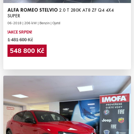
ALFA ROMEO STELVIO
2.0 T 280K AT8 ZF Q4 4X4
SUPER
06-2018 | 206 kW | Benzin | Ojeté
!AKCE SRPEN!
1 481 600 Kč
548 800 Kč