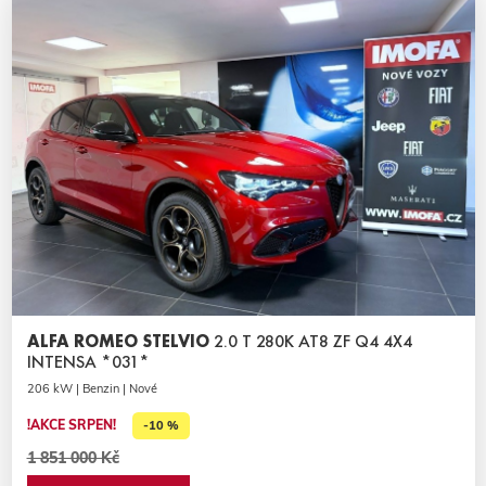
ALFA ROMEO STELVIO
2.0 T 280K AT8 ZF Q4 4X4
INTENSA *031*
206 kW | Benzin | Nové
!AKCE SRPEN!
-10 %
1 851 000 Kč