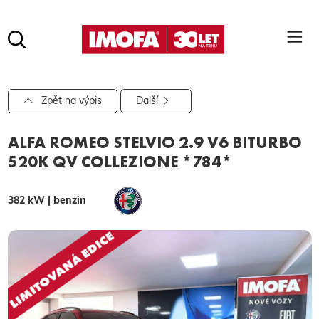
Hledat
(tlačítko)
hledat
Pro vyhledávání zadejte alespoň 3 znaky.
Zpět na výpis
Další
ALFA ROMEO STELVIO 2.9 V6 BITURBO
520K QV COLLEZIONE *784*
382 kW | benzin