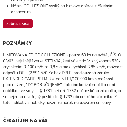
Název COLLEZIONE vyšitý na hlavové opěrce s číselným
označením
Zobrazit více
POZNÁMKY
LIMITOVANÁ EDICE COLLEZIONE - pouze 63 ks na světě, ČÍSLO
03/63, nejsilnější verze STELVIA, šestiválec do V s výkonem 520k,
zrychlením 0-100km/h za 3,8 s a max. rychlostí 285 km/h, možnost
odpočtu DPH (2.891.570 Kč bez DPH), prodloužená záruka
EXTENDED CARE PREMIUM na 5 LET/100.000 km s možností
prodloužení, "DOPORUČUJEME". Tato indikativní nabídka není
nabídkou ve smyslu § 1731 nebo § 1732 občanského zákoníku, ani
se nejedná o veřejný příslib dle § 1733 občanského zákoníku. Z
této indikativní nabídky nevzniká nárok na uzavření smlouvy.
ČEKAJÍ JEN NA VÁS