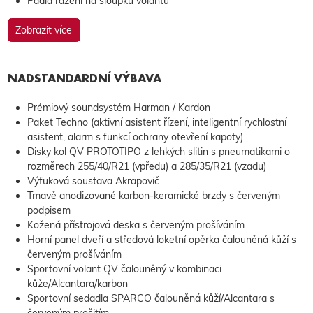
Pádla řazení na sloupku volantu
Zobrazit více
NADSTANDARDNÍ VÝBAVA
Prémiový soundsystém Harman / Kardon
Paket Techno (aktivní asistent řízení, inteligentní rychlostní
asistent, alarm s funkcí ochrany otevření kapoty)
Disky kol QV PROTOTIPO z lehkých slitin s pneumatikami o
rozměrech 255/40/R21 (vpředu) a 285/35/R21 (vzadu)
Výfuková soustava Akrapovič
Tmavě anodizované karbon-keramické brzdy s červeným
podpisem
Kožená přístrojová deska s červeným prošíváním
Horní panel dveří a středová loketní opěrka čalouněná kůží s
červeným prošíváním
Sportovní volant QV čalouněný v kombinaci
kůže/Alcantara/karbon
Sportovní sedadla SPARCO čalouněná kůží/Alcantara s
červeným prošitím