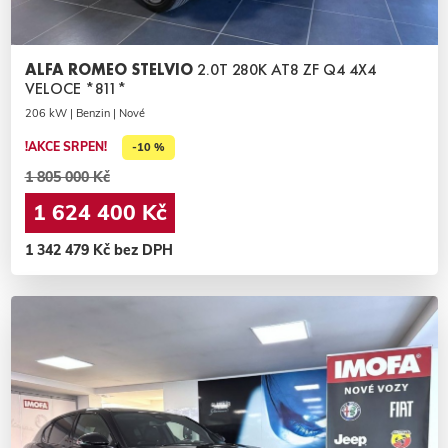
ALFA ROMEO STELVIO
2.0T 280K AT8 ZF Q4 4X4
VELOCE *811*
206 kW | Benzin | Nové
!AKCE SRPEN!
-10 %
1 805 000 Kč
1 624 400 Kč
1 342 479 Kč bez DPH