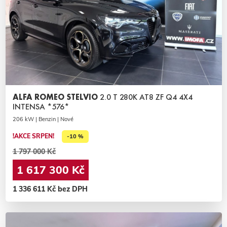
ALFA ROMEO STELVIO
2.0 T 280K AT8 ZF Q4 4X4
INTENSA *576*
206 kW | Benzin | Nové
!AKCE SRPEN!
-10 %
1 797 000 Kč
1 617 300 Kč
1 336 611 Kč bez DPH