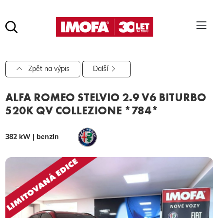
Hledat
(tlačítko)
hledat
Pro vyhledávání zadejte alespoň 3 znaky.
Zpět na výpis
Další
ALFA ROMEO STELVIO 2.9 V6 BITURBO
520K QV COLLEZIONE *784*
382 kW | benzin