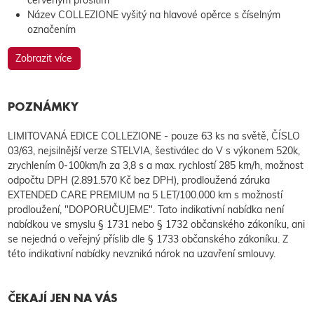
Název COLLEZIONE vyšitý na hlavové opěrce s číselným
označením
Zobrazit více
POZNÁMKY
LIMITOVANÁ EDICE COLLEZIONE - pouze 63 ks na světě, ČÍSLO
03/63, nejsilnější verze STELVIA, šestiválec do V s výkonem 520k,
zrychlením 0-100km/h za 3,8 s a max. rychlostí 285 km/h, možnost
odpočtu DPH (2.891.570 Kč bez DPH), prodloužená záruka
EXTENDED CARE PREMIUM na 5 LET/100.000 km s možností
prodloužení, "DOPORUČUJEME". Tato indikativní nabídka není
nabídkou ve smyslu § 1731 nebo § 1732 občanského zákoníku, ani
se nejedná o veřejný příslib dle § 1733 občanského zákoníku. Z
této indikativní nabídky nevzniká nárok na uzavření smlouvy.
ČEKAJÍ JEN NA VÁS