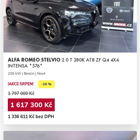
ALFA ROMEO STELVIO
2.0 T 280K AT8 ZF Q4 4X4
INTENSA *576*
206 kW | Benzin | Nové
!AKCE SRPEN!
-10 %
1 797 000 Kč
1 617 300 Kč
1 336 611 Kč bez DPH