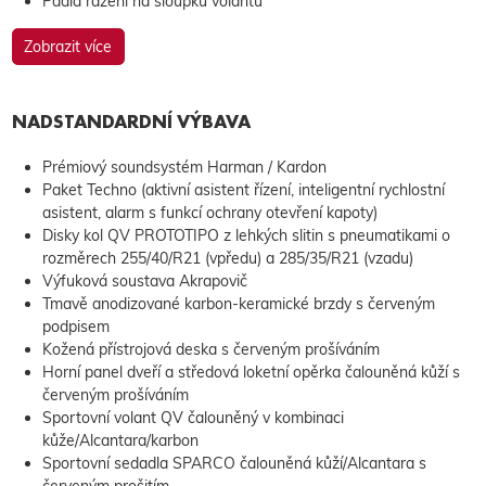
Pádla řazení na sloupku volantu
Zobrazit více
NADSTANDARDNÍ VÝBAVA
Prémiový soundsystém Harman / Kardon
Paket Techno (aktivní asistent řízení, inteligentní rychlostní
asistent, alarm s funkcí ochrany otevření kapoty)
Disky kol QV PROTOTIPO z lehkých slitin s pneumatikami o
rozměrech 255/40/R21 (vpředu) a 285/35/R21 (vzadu)
Výfuková soustava Akrapovič
Tmavě anodizované karbon-keramické brzdy s červeným
podpisem
Kožená přístrojová deska s červeným prošíváním
Horní panel dveří a středová loketní opěrka čalouněná kůží s
červeným prošíváním
Sportovní volant QV čalouněný v kombinaci
kůže/Alcantara/karbon
Sportovní sedadla SPARCO čalouněná kůží/Alcantara s
červeným prošitím