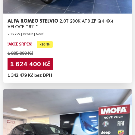
ALFA ROMEO STELVIO
2.0T 280K AT8 ZF Q4 4X4
VELOCE *811*
206 kW | Benzin | Nové
!AKCE SRPEN!
-10 %
1 805 000 Kč
1 624 400 Kč
1 342 479 Kč bez DPH