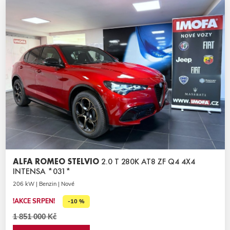
ALFA ROMEO STELVIO
2.0 T 280K AT8 ZF Q4 4X4
INTENSA *031*
206 kW | Benzin | Nové
!AKCE SRPEN!
-10 %
1 851 000 Kč