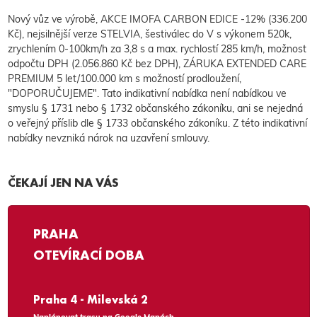
Nový vůz ve výrobě, AKCE IMOFA CARBON EDICE -12% (336.200
Kč), nejsilnější verze STELVIA, šestiválec do V s výkonem 520k,
zrychlením 0-100km/h za 3,8 s a max. rychlostí 285 km/h, možnost
odpočtu DPH (2.056.860 Kč bez DPH), ZÁRUKA EXTENDED CARE
PREMIUM 5 let/100.000 km s možností prodloužení,
"DOPORUČUJEME". Tato indikativní nabídka není nabídkou ve
smyslu § 1731 nebo § 1732 občanského zákoníku, ani se nejedná
o veřejný příslib dle § 1733 občanského zákoníku. Z této indikativní
nabídky nevzniká nárok na uzavření smlouvy.
ČEKAJÍ JEN NA VÁS
PRAHA
OTEVÍRACÍ DOBA
Praha 4 - Milevská 2
Naplánovat trasu na Google Mapách