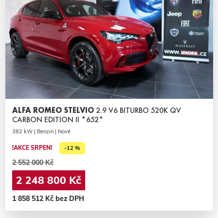
ALFA ROMEO STELVIO
2.9 V6 BITURBO 520K QV
CARBON EDITION II *652*
382 kW | Benzin | Nové
!AKCE SRPEN!
-12 %
2 552 000 Kč
2 248 800 Kč
1 858 512 Kč bez DPH