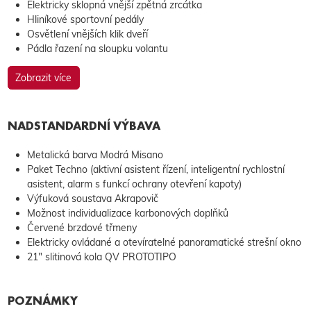
Elektricky sklopná vnější zpětná zrcátka
Hliníkové sportovní pedály
Osvětlení vnějších klik dveří
Pádla řazení na sloupku volantu
Zobrazit více
NADSTANDARDNÍ VÝBAVA
Metalická barva Modrá Misano
Paket Techno (aktivní asistent řízení, inteligentní rychlostní
asistent, alarm s funkcí ochrany otevření kapoty)
Výfuková soustava Akrapovič
Možnost individualizace karbonových doplňků
Červené brzdové třmeny
Elektricky ovládané a otevíratelné panoramatické strešní okno
21" slitinová kola QV PROTOTIPO
POZNÁMKY