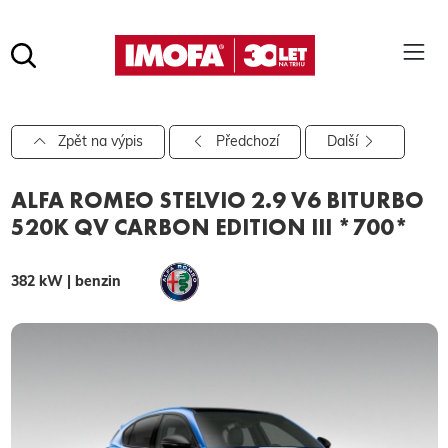
Hledat
(tlačítko)
hledat
Pro vyhledávání zadejte alespoň 3 znaky.
Zpět na výpis
Předchozí
Další
ALFA ROMEO STELVIO 2.9 V6 BITURBO
520K QV CARBON EDITION III *700*
382 kW | benzin