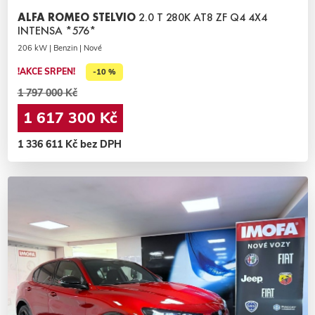
ALFA ROMEO STELVIO
2.0 T 280K AT8 ZF Q4 4X4
INTENSA *576*
206 kW | Benzin | Nové
!AKCE SRPEN!
-10 %
1 797 000 Kč
1 617 300 Kč
1 336 611 Kč bez DPH