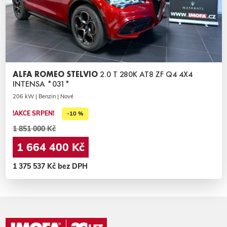
ALFA ROMEO STELVIO
2.0 T 280K AT8 ZF Q4 4X4
INTENSA *031*
206 kW | Benzin | Nové
!AKCE SRPEN!
-10 %
1 851 000 Kč
1 664 400 Kč
1 375 537 Kč bez DPH