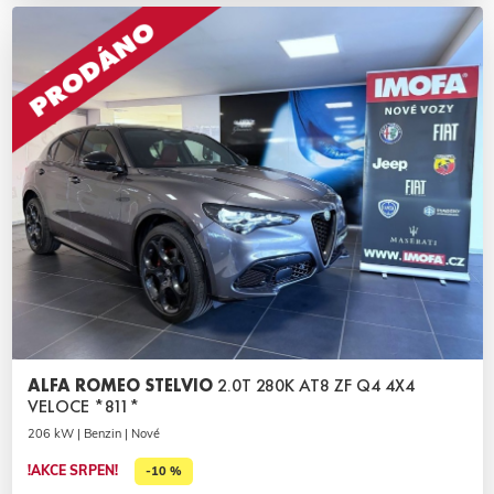
ALFA ROMEO STELVIO
2.0T 280K AT8 ZF Q4 4X4
VELOCE *811*
206 kW | Benzin | Nové
!AKCE SRPEN!
-10 %