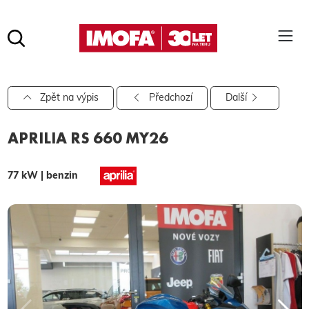
Hledat
(tlačítko)
hledat
Pro vyhledávání zadejte alespoň 3 znaky.
Zpět na výpis
Předchozí
Další
APRILIA RS 660 MY26
77 kW | benzin