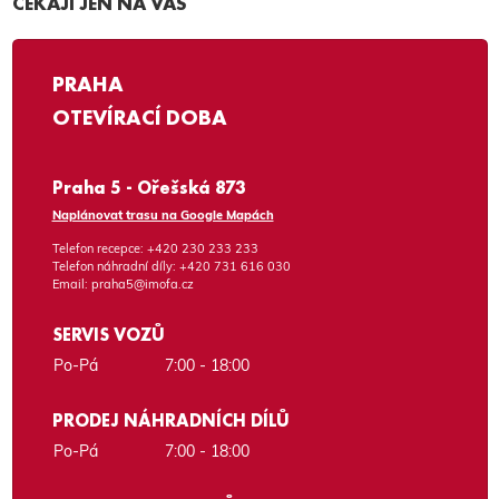
ČEKAJÍ JEN NA VÁS
PRAHA
OTEVÍRACÍ DOBA
Praha 5 - Ořešská 873
Naplánovat trasu na Google Mapách
Telefon recepce:
+420 230 233 233
Telefon náhradní díly:
+420 731 616 030
Email:
praha5@imofa.cz
SERVIS VOZŮ
Po-Pá
7:00 - 18:00
PRODEJ NÁHRADNÍCH DÍLŮ
Po-Pá
7:00 - 18:00