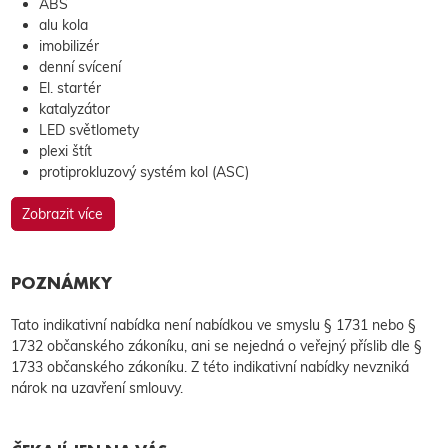
ABS
alu kola
imobilizér
denní svícení
El. startér
katalyzátor
LED světlomety
plexi štít
protiprokluzový systém kol (ASC)
Zobrazit více
POZNÁMKY
Tato indikativní nabídka není nabídkou ve smyslu § 1731 nebo §
1732 občanského zákoníku, ani se nejedná o veřejný příslib dle §
1733 občanského zákoníku. Z této indikativní nabídky nevzniká
nárok na uzavření smlouvy.