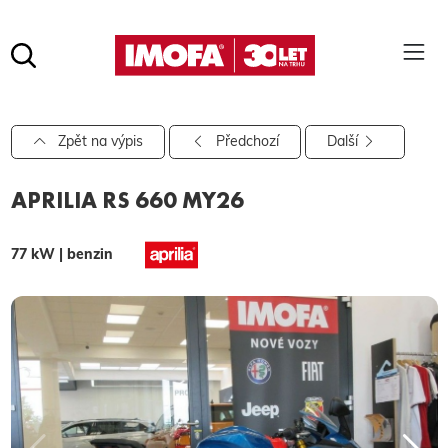
Hledat
(tlačítko)
hledat
Pro vyhledávání zadejte alespoň 3 znaky.
Zpět na výpis
Předchozí
Další
APRILIA RS 660 MY26
77 kW | benzin