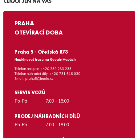
ČEKAJÍ JEN NA VÁS
PRAHA
OTEVÍRACÍ DOBA
Praha 5 - Ořešská 873
Naplánovat trasu na Google Mapách
Telefon recepce:
+420 230 233 233
Telefon náhradní díly:
+420 731 616 030
Email:
praha5@imofa.cz
SERVIS VOZŮ
Po-Pá
7:00 - 18:00
PRODEJ NÁHRADNÍCH DÍLŮ
Po-Pá
7:00 - 18:00