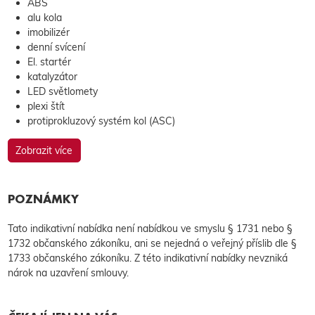
ABS
alu kola
imobilizér
denní svícení
El. startér
katalyzátor
LED světlomety
plexi štít
protiprokluzový systém kol (ASC)
Zobrazit více
POZNÁMKY
Tato indikativní nabídka není nabídkou ve smyslu § 1731 nebo §
1732 občanského zákoníku, ani se nejedná o veřejný příslib dle §
1733 občanského zákoníku. Z této indikativní nabídky nevzniká
nárok na uzavření smlouvy.