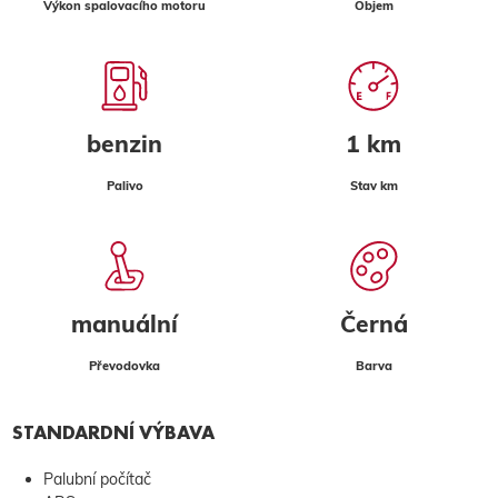
Výkon spalovacího motoru
Objem
benzin
1 km
Palivo
Stav km
manuální
Černá
Převodovka
Barva
STANDARDNÍ VÝBAVA
Palubní počítač