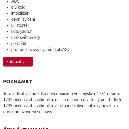
ABS
alu kola
imobilizér
denní svícení
El. startér
katalyzátor
LED světlomety
plexi štít
protiprokluzový systém kol (ASC)
Zobrazit více
POZNÁMKY
Tato indikativní nabídka není nabídkou ve smyslu § 1731 nebo §
1732 občanského zákoníku, ani se nejedná o veřejný příslib dle §
1733 občanského zákoníku. Z této indikativní nabídky nevzniká
nárok na uzavření smlouvy.