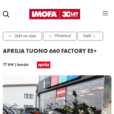
Hledat
(tlačítko)
hledat
Pro vyhledávání zadejte alespoň 3 znaky.
Zpět na výpis
Předchozí
Další
APRILIA TUONO 660 FACTORY E5+
77 kW | benzin