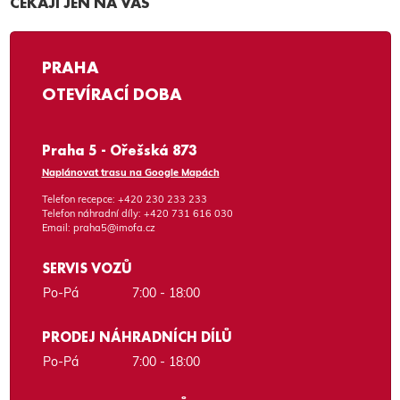
ČEKAJÍ JEN NA VÁS
PRAHA
OTEVÍRACÍ DOBA
Praha 5 - Ořešská 873
Naplánovat trasu na Google Mapách
Telefon recepce:
+420 230 233 233
Telefon náhradní díly:
+420 731 616 030
Email:
praha5@imofa.cz
SERVIS VOZŮ
Po-Pá
7:00 - 18:00
PRODEJ NÁHRADNÍCH DÍLŮ
Po-Pá
7:00 - 18:00