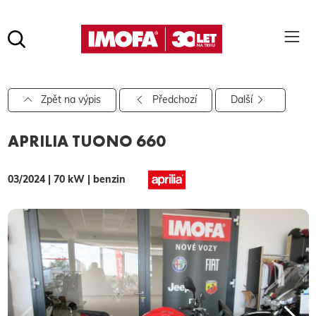
Hledat
(tlačítko)
hledat
Pro vyhledávání zadejte alespoň 3 znaky.
Zpět na výpis
Předchozí
Další
APRILIA TUONO 660
03/2024 | 70 kW | benzin