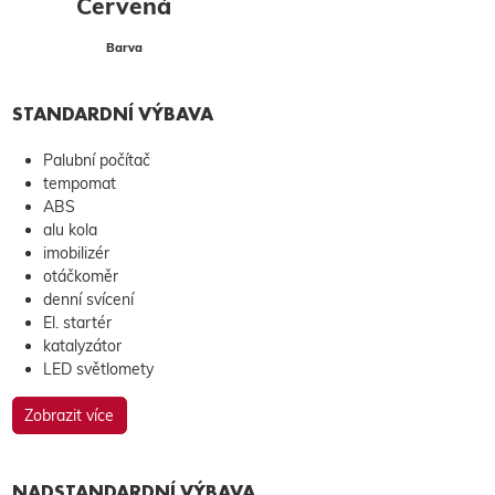
Červená
Barva
STANDARDNÍ VÝBAVA
Palubní počítač
tempomat
ABS
alu kola
imobilizér
otáčkoměr
denní svícení
El. startér
katalyzátor
LED světlomety
Zobrazit více
NADSTANDARDNÍ VÝBAVA