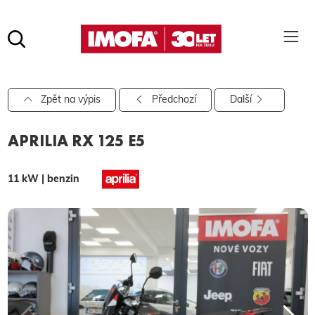
Hledat
(tlačítko)
hledat
Pro vyhledávání zadejte alespoň 3 znaky.
Zpět na výpis
Předchozí
Další
APRILIA RX 125 E5
11 kW | benzin