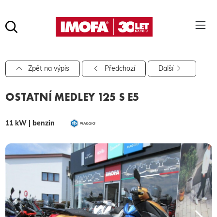
Hledat
(tlačítko)
hledat
Pro vyhledávání zadejte alespoň 3 znaky.
Zpět na výpis
Předchozí
Další
OSTATNÍ MEDLEY 125 S E5
11 kW | benzin