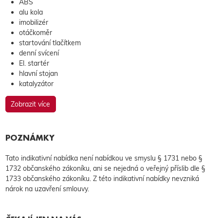
ABS
alu kola
imobilizér
otáčkoměr
startování tlačítkem
denní svícení
El. startér
hlavní stojan
katalyzátor
Zobrazit více
POZNÁMKY
Tato indikativní nabídka není nabídkou ve smyslu § 1731 nebo §
1732 občanského zákoníku, ani se nejedná o veřejný příslib dle §
1733 občanského zákoníku. Z této indikativní nabídky nevzniká
nárok na uzavření smlouvy.