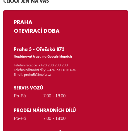
ČEKAJÍ JEN NA VÁS
PRAHA
OTEVÍRACÍ DOBA
Praha 5 - Ořešská 873
Naplánovat trasu na Google Mapách
Telefon recepce:
+420 230 233 233
Telefon náhradní díly:
+420 731 616 030
Email:
praha5@imofa.cz
SERVIS VOZŮ
Po-Pá
7:00 - 18:00
PRODEJ NÁHRADNÍCH DÍLŮ
Po-Pá
7:00 - 18:00