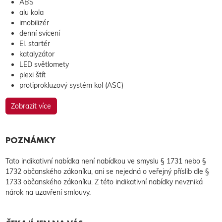
ABS
alu kola
imobilizér
denní svícení
El. startér
katalyzátor
LED světlomety
plexi štít
protiprokluzový systém kol (ASC)
Zobrazit více
POZNÁMKY
Tato indikativní nabídka není nabídkou ve smyslu § 1731 nebo §
1732 občanského zákoníku, ani se nejedná o veřejný příslib dle §
1733 občanského zákoníku. Z této indikativní nabídky nevzniká
nárok na uzavření smlouvy.