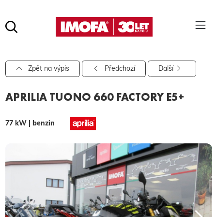
Hledat
(tlačítko)
hledat
Pro vyhledávání zadejte alespoň 3 znaky.
Zpět na výpis
Předchozí
Další
APRILIA TUONO 660 FACTORY E5+
77 kW | benzin