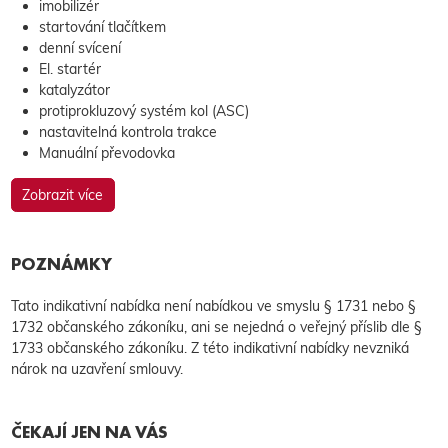
imobilizér
startování tlačítkem
denní svícení
El. startér
katalyzátor
protiprokluzový systém kol (ASC)
nastavitelná kontrola trakce
Manuální převodovka
Zobrazit více
POZNÁMKY
Tato indikativní nabídka není nabídkou ve smyslu § 1731 nebo §
1732 občanského zákoníku, ani se nejedná o veřejný příslib dle §
1733 občanského zákoníku. Z této indikativní nabídky nevzniká
nárok na uzavření smlouvy.
ČEKAJÍ JEN NA VÁS