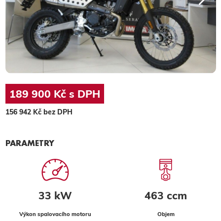
189 900 Kč s DPH
156 942 Kč bez DPH
PARAMETRY
33 kW
463 ccm
Výkon spalovacího motoru
Objem