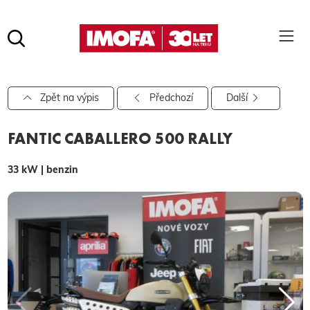
Hledat
(tlačítko)
hledat
Pro vyhledávání zadejte alespoň 3 znaky.
Zpět na výpis
Předchozí
Další
FANTIC CABALLERO 500 RALLY
33 kW | benzin