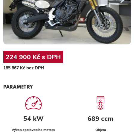
224 900 Kč s DPH
185 867 Kč bez DPH
PARAMETRY
54 kW
689 ccm
Výkon spalovacího motoru
Objem