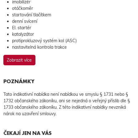
imobilizér
otáčkoměr
startování tlačítkem
denní svícení
El. startér
katalyzátor
protiprokluzový systém kol (ASC)
nastavitelná kontrola trakce
Zobrazit více
POZNÁMKY
Tato indikativní nabídka není nabídkou ve smyslu § 1731 nebo §
1732 občanského zákoníku, ani se nejedná o veřejný příslib dle §
1733 občanského zákoníku. Z této indikativní nabídky nevzniká
nárok na uzavření smlouvy.
ČEKAJÍ JEN NA VÁS