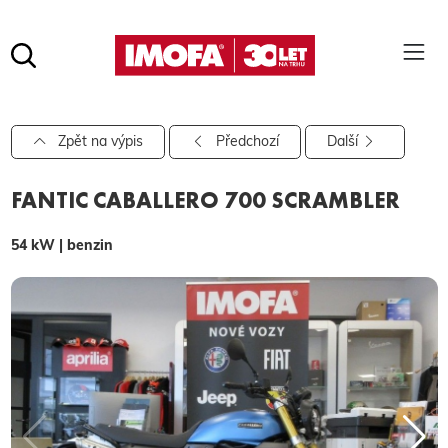
Hledat
(tlačítko)
hledat
Pro vyhledávání zadejte alespoň 3 znaky.
Zpět na výpis
Předchozí
Další
FANTIC CABALLERO 700 SCRAMBLER
54 kW | benzin