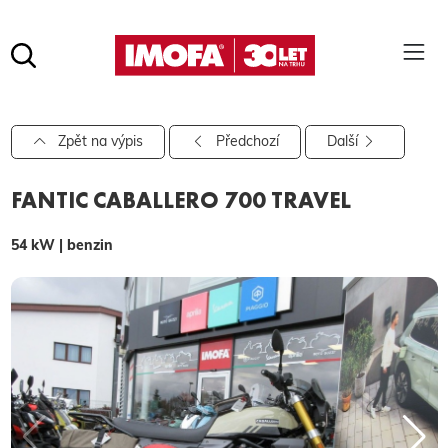
Hledat
(tlačítko)
hledat
Pro vyhledávání zadejte alespoň 3 znaky.
Zpět na výpis
Předchozí
Další
FANTIC CABALLERO 700 TRAVEL
54 kW | benzin