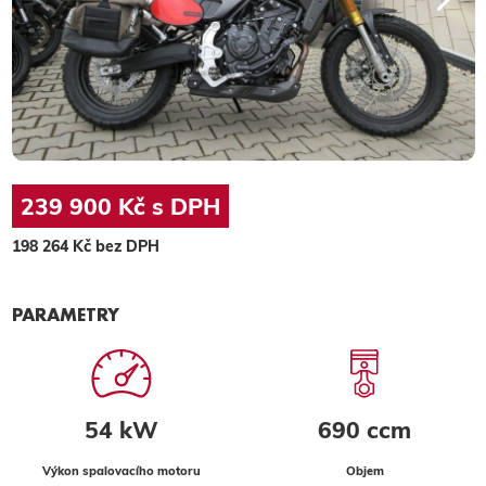
239 900 Kč s DPH
198 264 Kč bez DPH
PARAMETRY
54 kW
690 ccm
Výkon spalovacího motoru
Objem