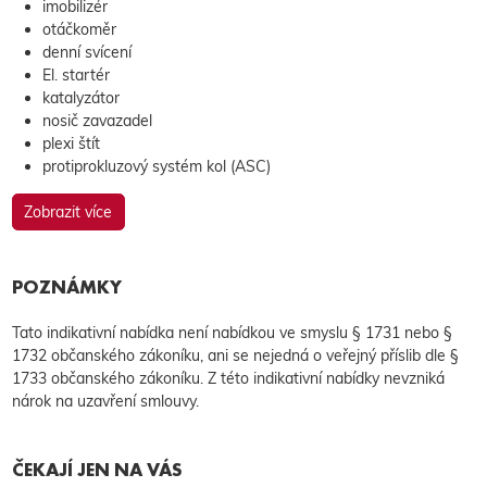
imobilizér
otáčkoměr
denní svícení
El. startér
katalyzátor
nosič zavazadel
plexi štít
protiprokluzový systém kol (ASC)
Zobrazit více
POZNÁMKY
Tato indikativní nabídka není nabídkou ve smyslu § 1731 nebo §
1732 občanského zákoníku, ani se nejedná o veřejný příslib dle §
1733 občanského zákoníku. Z této indikativní nabídky nevzniká
nárok na uzavření smlouvy.
ČEKAJÍ JEN NA VÁS