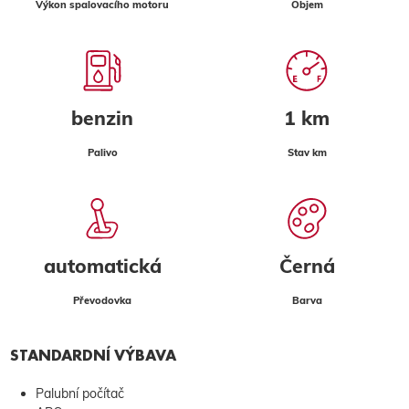
Výkon spalovacího motoru
Objem
benzin
1 km
Palivo
Stav km
automatická
Černá
Převodovka
Barva
STANDARDNÍ VÝBAVA
Palubní počítač