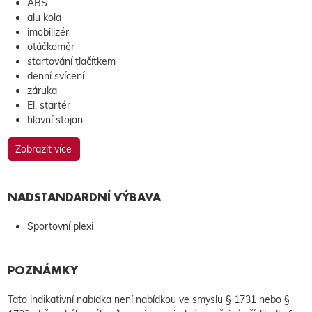
ABS
alu kola
imobilizér
otáčkoměr
startování tlačítkem
denní svícení
záruka
El. startér
hlavní stojan
Zobrazit více
NADSTANDARDNÍ VÝBAVA
Sportovní plexi
POZNÁMKY
Tato indikativní nabídka není nabídkou ve smyslu § 1731 nebo §