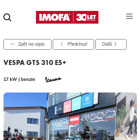
Hledat
(tlačítko)
hledat
Pro vyhledávání zadejte alespoň 3 znaky.
Zpět na výpis
Předchozí
Další
VESPA GTS 310 E5+
17 kW | benzin