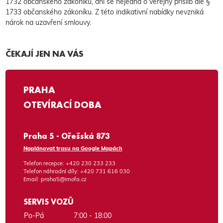
1732 občanského zákoníku, ani se nejedná o veřejný příslib dle §
1733 občanského zákoníku. Z této indikativní nabídky nevzniká
nárok na uzavření smlouvy.
ČEKAJÍ JEN NA VÁS
PRAHA
OTEVÍRACÍ DOBA
Praha 5 - Ořešská 873
Naplánovat trasu na Google Mapách
Telefon recepce:
+420 230 233 233
Telefon náhradní díly:
+420 731 616 030
Email:
praha5@imofa.cz
SERVIS VOZŮ
Po-Pá
7:00 - 18:00