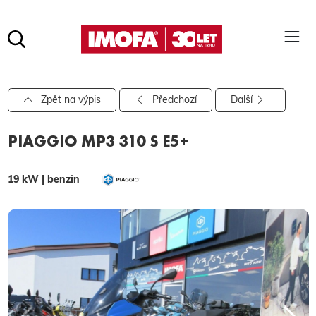
Hledat
(tlačítko)
hledat
Pro vyhledávání zadejte alespoň 3 znaky.
Zpět na výpis
Předchozí
Další
PIAGGIO MP3 310 S E5+
19 kW | benzin