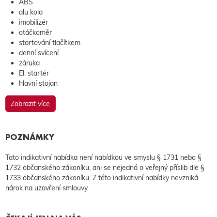
ABS
alu kola
imobilizér
otáčkoměr
startování tlačítkem
denní svícení
záruka
El. startér
hlavní stojan
Zobrazit více
POZNÁMKY
Tato indikativní nabídka není nabídkou ve smyslu § 1731 nebo §
1732 občanského zákoníku, ani se nejedná o veřejný příslib dle §
1733 občanského zákoníku. Z této indikativní nabídky nevzniká
nárok na uzavření smlouvy.