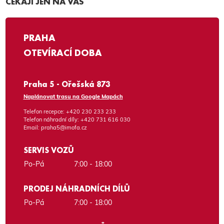
ČEKAJÍ JEN NA VÁS
PRAHA
OTEVÍRACÍ DOBA
Praha 5 - Ořešská 873
Naplánovat trasu na Google Mapách
Telefon recepce:
+420 230 233 233
Telefon náhradní díly:
+420 731 616 030
Email:
praha5@imofa.cz
SERVIS VOZŮ
Po-Pá
7:00 - 18:00
PRODEJ NÁHRADNÍCH DÍLŮ
Po-Pá
7:00 - 18:00