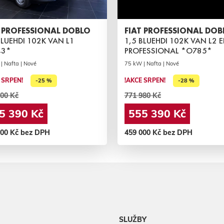
T PROFESSIONAL DOBLO
FIAT PROFESSIONAL DOB
BLUEHDI 102K VAN L1
1,5 BLUEHDI 102K VAN L2 E
43*
PROFESSIONAL *O785*
| Nafta | Nové
75 kW | Nafta | Nové
 SRPEN!
!AKCE SRPEN!
-25 %
-28 %
00 Kč
771 980 Kč
5 390 Kč
555 390 Kč
000 Kč bez DPH
459 000 Kč bez DPH
SLUŽBY