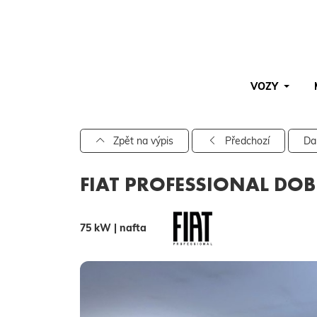
VOZY
Pro vyhledávání zadejte alespoň 3 znaky.
Zpět na výpis
Předchozí
Da
FIAT PROFESSIONAL DOB
75 kW | nafta