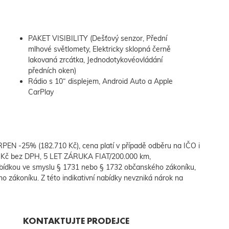
PAKET VISIBILITY (Dešťový senzor, Přední
mlhové světlomety, Elektricky sklopná černě
lakovaná zrcátka, Jednodotykovéovládání
předních oken)
Rádio s 10“ displejem, Android Auto a Apple
CarPlay
PEN -25% (182.710 Kč), cena platí v případě odběru na IČO i
0 Kč bez DPH, 5 LET ZÁRUKA FIAT/200.000 km,
bídkou ve smyslu § 1731 nebo § 1732 občanského zákoníku,
ho zákoníku. Z této indikativní nabídky nevzniká nárok na
KONTAKTUJTE PRODEJCE