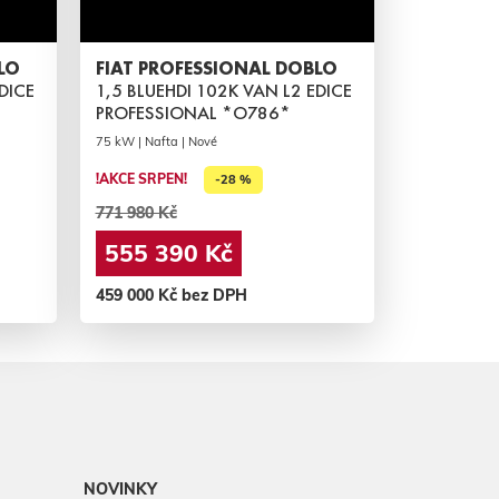
LO
FIAT PROFESSIONAL DOBLO
DICE
1,5 BLUEHDI 102K VAN L2 EDICE
PROFESSIONAL *O786*
75 kW | Nafta | Nové
!AKCE SRPEN!
-28 %
771 980 Kč
555 390 Kč
459 000 Kč bez DPH
NOVINKY