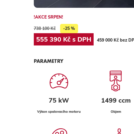
!AKCE SRPEN!
738 100 Kč
-25 %
555 390 Kč s DPH
459 000 Kč bez D
PARAMETRY
75 kW
1499 ccm
Výkon spalovacího motoru
Objem