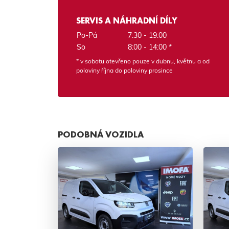
SERVIS A NÁHRADNÍ DÍLY
Po-Pá
7:30 - 19:00
So
8:00 - 14:00 *
* v sobotu otevřeno pouze v dubnu, květnu a od
poloviny října do poloviny prosince
PODOBNÁ VOZIDLA