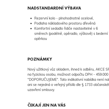
NADSTANDARDNÍ VÝBAVA
Rezervní kolo - plnohodnotné ocelové,
Podlaha nákladového prostoru dřevěná
Komfortní sedadlo řidiče nastavitelné v 6
směrech (podélně, opěradlo, výškově) s bederní
opěrkou
POZNÁMKY
Nový užitkový vůz skladem, ihned k odběru, AKCE SR
na fyzickou osobu, možnost odpočtu DPH - 459.00
"DOPORUČUJEME". Tato indikativní nabídka není na
ani se nejedná o veřejný příslib dle § 1733 občanské
uzavření smlouvy.
ČEKAJÍ JEN NA VÁS