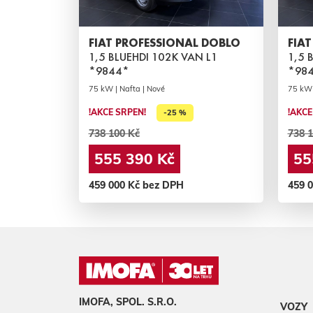
FIAT PROFESSIONAL DOBLO
FIA
1,5 BLUEHDI 102K VAN L1
1,5 
*9844*
*98
75 kW | Nafta | Nové
75 kW 
!AKCE SRPEN!
!AKCE
-25 %
738 100 Kč
738 1
555 390 Kč
55
459 000 Kč bez DPH
459 
IMOFA, SPOL. S.R.O.
VOZY