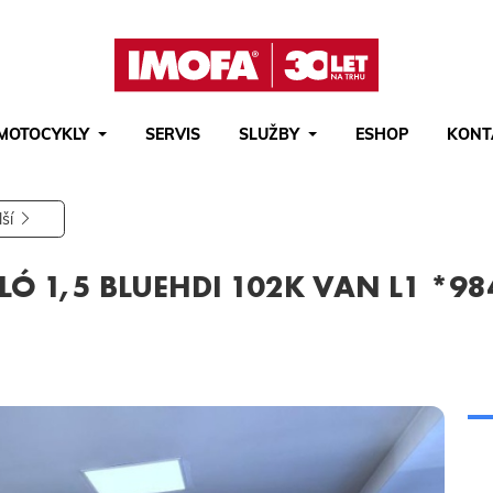
MOTOCYKLY
SERVIS
SLUŽBY
ESHOP
KONT
Hledat
(tlačítko)
hledat
lší
LÓ 1,5 BLUEHDI 102K VAN L1 *98