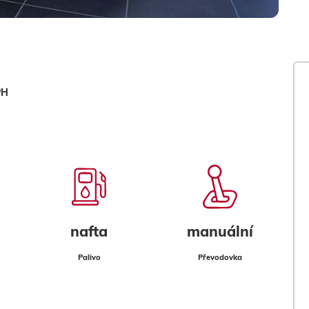
PH
nafta
manuální
Palivo
Převodovka