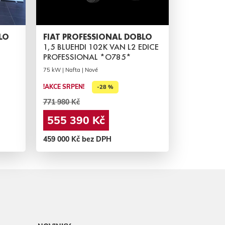
LO
FIAT PROFESSIONAL DOBLO
1,5 BLUEHDI 102K VAN L2 EDICE
PROFESSIONAL *O785*
75 kW | Nafta | Nové
!AKCE SRPEN!
-28 %
771 980 Kč
555 390 Kč
459 000 Kč bez DPH