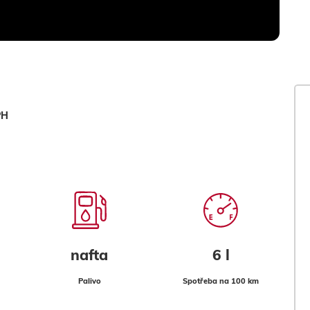
PH
nafta
6 l
Palivo
Spotřeba na 100 km