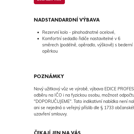
NADSTANDARDNÍ VÝBAVA
Rezervní kolo - plnohodnotné ocelové,
Komfortní sedadlo řidiče nastavitelné v 6
směrech (podélně, opěradlo, výškově) s bederní
opěrkou
POZNÁMKY
Nový užitkový vůz ve výrobě, výbava EDICE PROFES
odběru na IČO i na fyzickou osobu, možnost odpoč
"DOPORUČUJEME". Tato indikativní nabídka není na
ani se nejedná o veřejný příslib dle § 1733 občanské
uzavření smlouvy.
ČEKAJÍ JEN NA VÁS