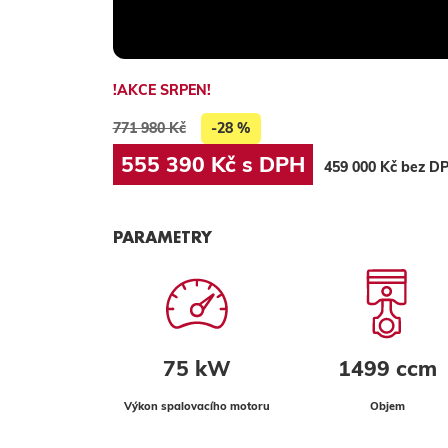
!AKCE SRPEN!
771 980 Kč
-28 %
555 390 Kč s DPH
459 000 Kč bez D
PARAMETRY
75 kW
1499 ccm
Výkon spalovacího motoru
Objem