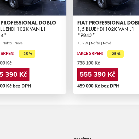
T PROFESSIONAL DOBLO
FIAT PROFESSIONAL DOB
BLUEHDI 102K VAN L1
1,5 BLUEHDI 102K VAN L1
44*
*9843*
| Nafta | Nové
75 kW | Nafta | Nové
 SRPEN!
!AKCE SRPEN!
-25 %
-25 %
00 Kč
738 100 Kč
5 390 Kč
555 390 Kč
000 Kč bez DPH
459 000 Kč bez DPH