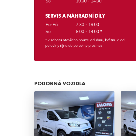
So
10:00 - 14:00
SERVIS A NÁHRADNÍ DÍLY
Po-Pá
7:30 - 19:00
So
8:00 - 14:00 *
* v sobotu otevřeno pouze v dubnu, květnu a od
poloviny října do poloviny prosince
PODOBNÁ VOZIDLA