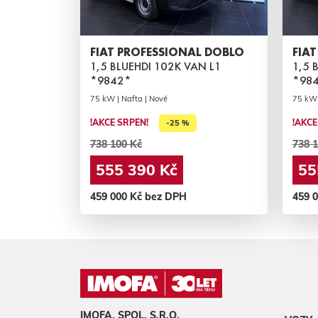
FIAT PROFESSIONAL DOBLO
FIA
1,5 BLUEHDI 102K VAN L1
1,5 
*9842*
*98
75 kW | Nafta | Nové
75 kW 
!AKCE SRPEN!
!AKCE
-25 %
738 100 Kč
738 1
555 390 Kč
55
459 000 Kč bez DPH
459 
IMOFA, SPOL. S.R.O.