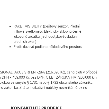
PAKET VISIBILITY (Dešťový senzor, Přední
mlhové světlomety, Elektricky sklopná černě
lakovaná zrcátka, Jednodotykovéovládání
předních oken)
Protiskluzová podlaha nákladového prostoru
SIONAL, AKCE SRPEN -28% (216.590 Kč), cena platí v případě
tu DPH - 459.000 Kč bez DPH, 5 LET ZÁRUKA FIAT/200.000 km,
bídkou ve smyslu § 1731 nebo § 1732 občanského zákoníku,
ho zákoníku. Z této indikativní nabídky nevzniká nárok na
KONTAKTUJTE PRODEJCE