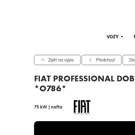
VOZY
Pro vyhledávání zadejte alespoň 3 znaky.
Zpět na výpis
Předchozí
Da
FIAT PROFESSIONAL DOB
*O786*
75 kW | nafta