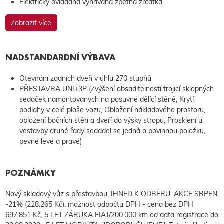
Elektricky ovládaná vyhřívaná zpětná zrcátka
Zobrazit více
NADSTANDARDNÍ VÝBAVA
Otevírání zadních dveří v úhlu 270 stupňů
PŘESTAVBA UNI+3P (Zvýšení obsaditelnosti trojicí sklopných
sedaček namontovaných na posuvné dělící stěně, Krytí
podlahy v celé ploše vozu, Obložení nákladového prostoru,
obložení bočních stěn a dveří do výšky stropu, Prosklení u
vestavby druhé řady sedadel se jedná o povinnou položku,
pevné levé a pravé)
POZNÁMKY
Nový skladový vůz s přestavbou, IHNED K ODBĚRU, AKCE SRPEN
-21% (228.265 Kč), možnost odpočtu DPH - cena bez DPH
697.851 Kč, 5 LET ZÁRUKA FIAT/200.000 km od data registrace do