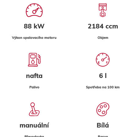
88 kW
2184 ccm
Výkon spalovacího motoru
Objem
nafta
6 l
Palivo
Spotřeba na 100 km
manuální
Bílá
Převodovka
Barva