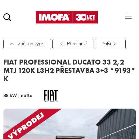
Hledat
(tlačítko)
hledat
Pro vyhledávání zadejte alespoň 3 znaky.
Zpět na výpis
Předchozí
Další
FIAT PROFESSIONAL DUCATO 33 2,2
MTJ 120K L3H2 PŘESTAVBA 3+3 *9193*
K
88 kW | nafta