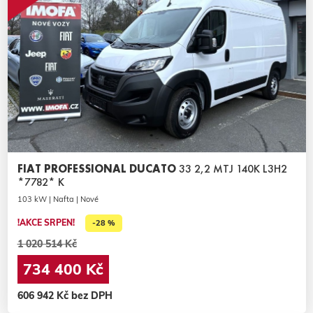
FIAT PROFESSIONAL DUCATO
33 2,2 MTJ 140K L3H2
*7782* K
103 kW | Nafta | Nové
!AKCE SRPEN!
-28 %
1 020 514 Kč
734 400 Kč
606 942 Kč bez DPH