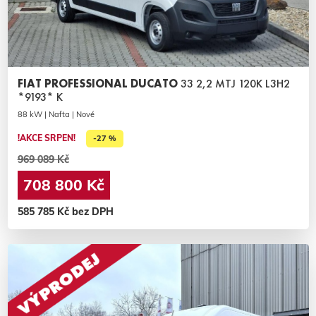
FIAT PROFESSIONAL DUCATO
33 2,2 MTJ 120K L3H2
*9193* K
88 kW | Nafta | Nové
!AKCE SRPEN!
-27 %
969 089 Kč
708 800 Kč
585 785 Kč bez DPH