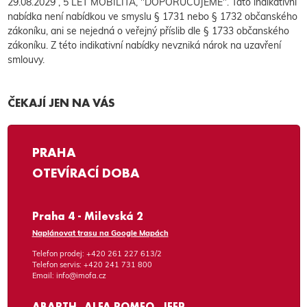
29.08.2029 , 5 LET MOBILITA, "DOPORUČUJEME". Tato indikativní
nabídka není nabídkou ve smyslu § 1731 nebo § 1732 občanského
zákoníku, ani se nejedná o veřejný příslib dle § 1733 občanského
zákoníku. Z této indikativní nabídky nevzniká nárok na uzavření
smlouvy.
ČEKAJÍ JEN NA VÁS
PRAHA
OTEVÍRACÍ DOBA
Praha 4 - Milevská 2
Naplánovat trasu na Google Mapách
Telefon prodej:
+420 261 227 613/2
Telefon servis:
+420 241 731 800
Email:
info@imofa.cz
ABARTH, ALFA ROMEO, JEEP