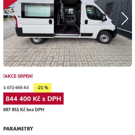
!AKCE SRPEN!
1 072 665 Kč
-21 %
844 400 Kč s DPH
697 851 Kč bez DPH
PARAMETRY