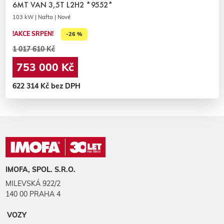
6MT VAN 3,5T L2H2 *9552*
103 kW | Nafta | Nové
!AKCE SRPEN!
-26 %
1 017 610 Kč
753 000 Kč
622 314 Kč bez DPH
IMOFA, SPOL. S.R.O.
MILEVSKÁ 922/2
140 00 PRAHA 4
VOZY