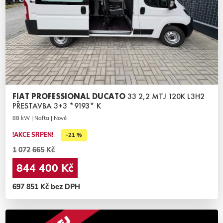
FIAT PROFESSIONAL DUCATO
33 2,2 MTJ 120K L3H2
PŘESTAVBA 3+3 *9193* K
88 kW | Nafta | Nové
!AKCE SRPEN!
-21 %
1 072 665 Kč
844 400 Kč
697 851 Kč bez DPH