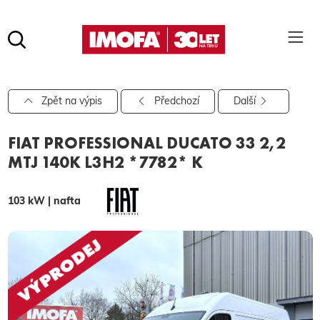
Hledat
(tlačítko)
hledat
Pro vyhledávání zadejte alespoň 3 znaky.
Zpět na výpis
Předchozí
Další
FIAT PROFESSIONAL DUCATO 33 2,2
MTJ 140K L3H2 *7782* K
103 kW | nafta