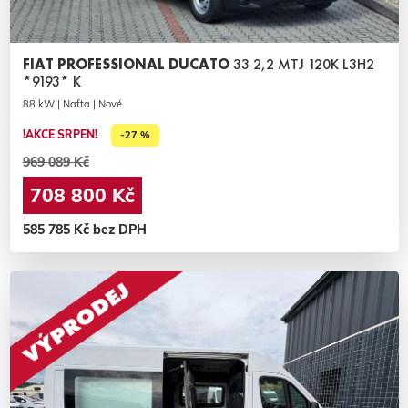
FIAT PROFESSIONAL DUCATO
33 2,2 MTJ 120K L3H2
*9193* K
88 kW | Nafta | Nové
!AKCE SRPEN!
-27 %
969 089 Kč
708 800 Kč
585 785 Kč bez DPH