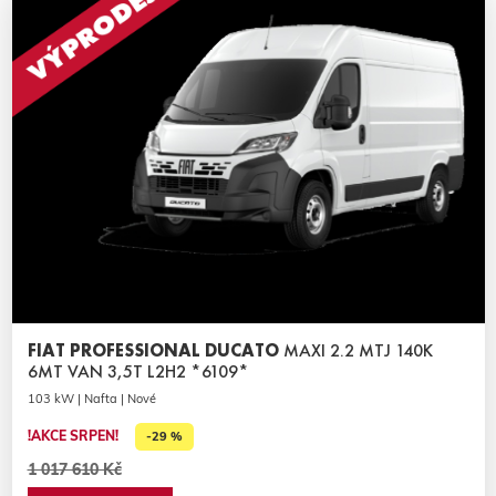
FIAT PROFESSIONAL DUCATO
MAXI 2.2 MTJ 140K
6MT VAN 3,5T L2H2 *6109*
103 kW | Nafta | Nové
!AKCE SRPEN!
-29 %
1 017 610 Kč