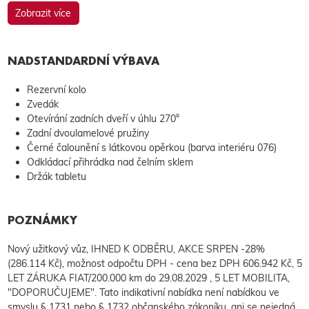
Zobrazit více
NADSTANDARDNÍ VÝBAVA
Rezervní kolo
Zvedák
Otevírání zadních dveří v úhlu 270°
Zadní dvoulamelové pružiny
Černé čalounění s látkovou opěrkou (barva interiéru 076)
Odkládací přihrádka nad čelním sklem
Držák tabletu
POZNÁMKY
Nový užitkový vůz, IHNED K ODBĚRU, AKCE SRPEN -28%
(286.114 Kč), možnost odpočtu DPH - cena bez DPH 606.942 Kč, 5
LET ZÁRUKA FIAT/200.000 km do 29.08.2029 , 5 LET MOBILITA,
"DOPORUČUJEME". Tato indikativní nabídka není nabídkou ve
smyslu § 1731 nebo § 1732 občanského zákoníku, ani se nejedná