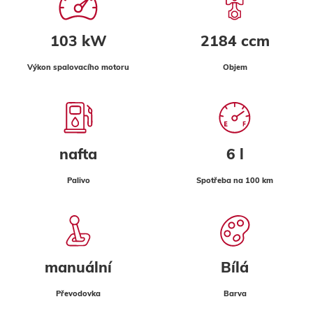
103 kW
2184 ccm
Výkon spalovacího motoru
Objem
nafta
6 l
Palivo
Spotřeba na 100 km
manuální
Bílá
Převodovka
Barva