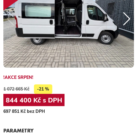
!AKCE SRPEN!
1 072 665 Kč
-21 %
844 400 Kč s DPH
697 851 Kč bez DPH
PARAMETRY