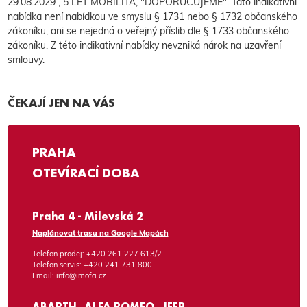
29.08.2029 , 5 LET MOBILITA, "DOPORUČUJEME". Tato indikativní
nabídka není nabídkou ve smyslu § 1731 nebo § 1732 občanského
zákoníku, ani se nejedná o veřejný příslib dle § 1733 občanského
zákoníku. Z této indikativní nabídky nevzniká nárok na uzavření
smlouvy.
ČEKAJÍ JEN NA VÁS
PRAHA
OTEVÍRACÍ DOBA
Praha 4 - Milevská 2
Naplánovat trasu na Google Mapách
Telefon prodej:
+420 261 227 613/2
Telefon servis:
+420 241 731 800
Email:
info@imofa.cz
ABARTH, ALFA ROMEO, JEEP