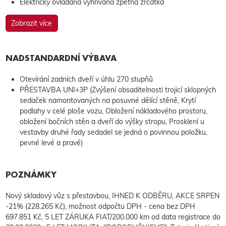
Elektricky ovládaná vyhřívaná zpětná zrcátka
Zobrazit více
NADSTANDARDNÍ VÝBAVA
Otevírání zadních dveří v úhlu 270 stupňů
PŘESTAVBA UNI+3P (Zvýšení obsaditelnosti trojicí sklopných
sedaček namontovaných na posuvné dělící stěně, Krytí
podlahy v celé ploše vozu, Obložení nákladového prostoru,
obložení bočních stěn a dveří do výšky stropu, Prosklení u
vestavby druhé řady sedadel se jedná o povinnou položku,
pevné levé a pravé)
POZNÁMKY
Nový skladový vůz s přestavbou, IHNED K ODBĚRU, AKCE SRPEN
-21% (228.265 Kč), možnost odpočtu DPH - cena bez DPH
697.851 Kč, 5 LET ZÁRUKA FIAT/200.000 km od data registrace do