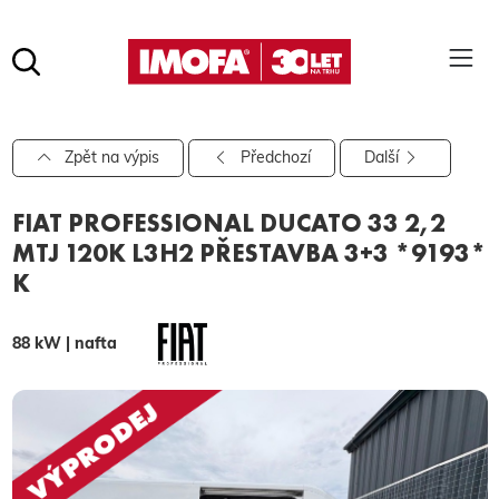
Hledat
(tlačítko)
hledat
Pro vyhledávání zadejte alespoň 3 znaky.
Zpět na výpis
Předchozí
Další
FIAT PROFESSIONAL DUCATO 33 2,2
MTJ 120K L3H2 PŘESTAVBA 3+3 *9193*
K
88 kW | nafta