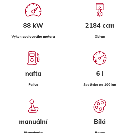
88 kW
2184 ccm
Výkon spalovacího motoru
Objem
nafta
6 l
Palivo
Spotřeba na 100 km
manuální
Bílá
Převodovka
Barva