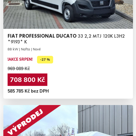
FIAT PROFESSIONAL DUCATO
33 2,2 MTJ 120K L3H2
*9193* K
88 kW | Nafta | Nové
!AKCE SRPEN!
-27 %
969 089 Kč
708 800 Kč
585 785 Kč bez DPH