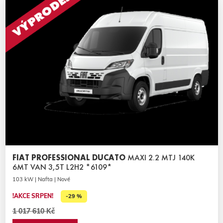
FIAT PROFESSIONAL DUCATO
MAXI 2.2 MTJ 140K
6MT VAN 3,5T L2H2 *6109*
103 kW | Nafta | Nové
!AKCE SRPEN!
-29 %
1 017 610 Kč