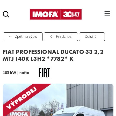
Hledat
(tlačítko)
hledat
Pro vyhledávání zadejte alespoň 3 znaky.
Zpět na výpis
Předchozí
Další
FIAT PROFESSIONAL DUCATO 33 2,2
MTJ 140K L3H2 *7782* K
103 kW | nafta