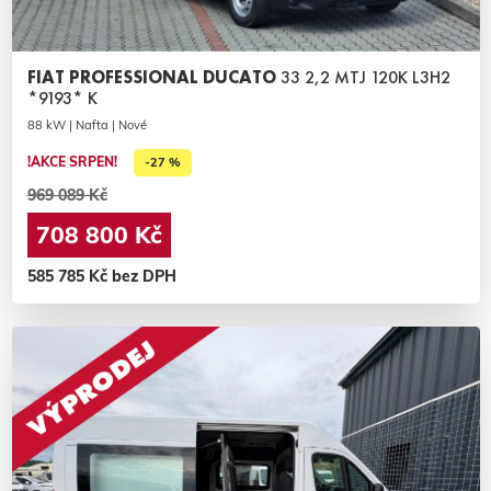
FIAT PROFESSIONAL DUCATO
33 2,2 MTJ 120K L3H2
*9193* K
88 kW | Nafta | Nové
!AKCE SRPEN!
-27 %
969 089 Kč
708 800 Kč
585 785 Kč bez DPH