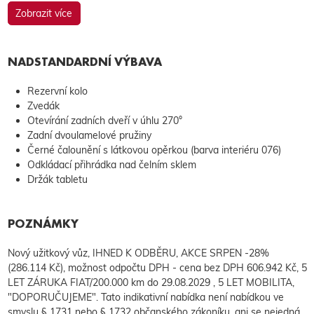
Zobrazit více
NADSTANDARDNÍ VÝBAVA
Rezervní kolo
Zvedák
Otevírání zadních dveří v úhlu 270°
Zadní dvoulamelové pružiny
Černé čalounění s látkovou opěrkou (barva interiéru 076)
Odkládací přihrádka nad čelním sklem
Držák tabletu
POZNÁMKY
Nový užitkový vůz, IHNED K ODBĚRU, AKCE SRPEN -28%
(286.114 Kč), možnost odpočtu DPH - cena bez DPH 606.942 Kč, 5
LET ZÁRUKA FIAT/200.000 km do 29.08.2029 , 5 LET MOBILITA,
"DOPORUČUJEME". Tato indikativní nabídka není nabídkou ve
smyslu § 1731 nebo § 1732 občanského zákoníku, ani se nejedná