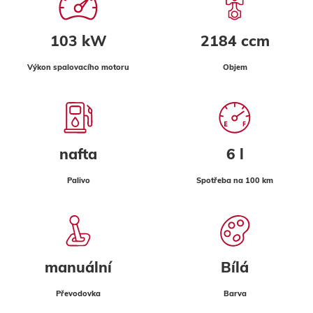
103 kW
2184 ccm
Výkon spalovacího motoru
Objem
nafta
6 l
Palivo
Spotřeba na 100 km
manuální
Bílá
Převodovka
Barva