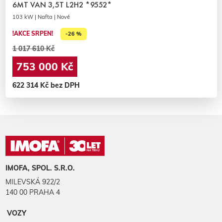
6MT VAN 3,5T L2H2 *9552*
103 kW | Nafta | Nové
!AKCE SRPEN!
-26 %
1 017 610 Kč
753 000 Kč
622 314 Kč bez DPH
IMOFA, SPOL. S.R.O.
MILEVSKÁ 922/2
140 00 PRAHA 4
VOZY