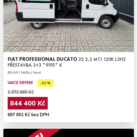
FIAT PROFESSIONAL DUCATO
33 2,2 MTJ 120K L3H2
PŘESTAVBA 3+3 *9193* K
88 kW | Nafta | Nové
!AKCE SRPEN!
-21 %
1 072 665 Kč
844 400 Kč
697 851 Kč bez DPH