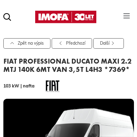
Hledat
(tlačítko)
hledat
Pro vyhledávání zadejte alespoň 3 znaky.
Zpět na výpis
Předchozí
Další
FIAT PROFESSIONAL DUCATO MAXI 2.2
MTJ 140K 6MT VAN 3,5T L4H3 *7369*
103 kW | nafta