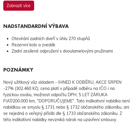
Zobrazit více
NADSTANDARDNÍ VÝBAVA
Otevírání zadních dveří v úhlu 270 stupňů
Rezervní kolo a zvedák
Zadní zesílené odpružení s dvoulamelovými pružinami
POZNÁMKY
Nový užitkový vůz skladem - IHNED K ODBĚRU, AKCE SRPEN
-27% (302.460 Kč), cena platí v případě odběru na IČO i na
fyzickou osobu, možnost odpočtu DPH, 5 LET ZÁRUKA
FIAT/200.000 km, "DOPORUČUJEME". Tato indikativní nabídka není
nabídkou ve smyslu § 1731 nebo § 1732 občanského zákoníku, ani
se nejedná o veřejný příslib dle § 1733 občanského zákoníku. Z
této indikativní nabídky nevzniká nárok na uzavření smlouvy.