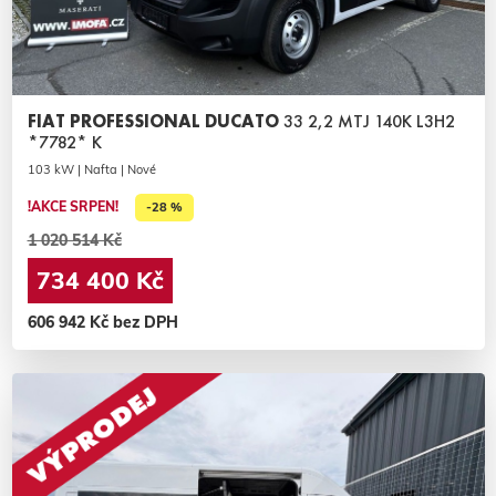
FIAT PROFESSIONAL DUCATO
33 2,2 MTJ 140K L3H2
*7782* K
103 kW | Nafta | Nové
!AKCE SRPEN!
-28 %
1 020 514 Kč
734 400 Kč
606 942 Kč bez DPH