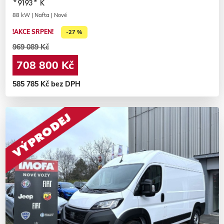
*9193* K
88 kW | Nafta | Nové
!AKCE SRPEN!
-27 %
969 089 Kč
708 800 Kč
585 785 Kč bez DPH