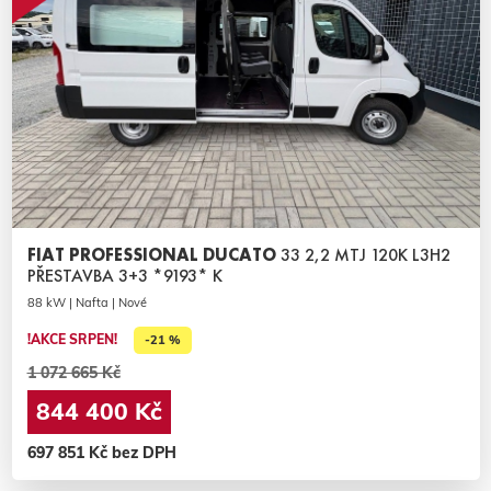
FIAT PROFESSIONAL DUCATO
33 2,2 MTJ 120K L3H2
PŘESTAVBA 3+3 *9193* K
88 kW | Nafta | Nové
!AKCE SRPEN!
-21 %
1 072 665 Kč
844 400 Kč
697 851 Kč bez DPH