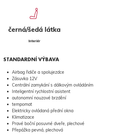
černá/šedá látka
Interiér
STANDARDNÍ VÝBAVA
Airbag řidiče a spolujezdce
Zásuvka 12V
Centrální zamykání s dálkovým ovládáním
Inteligentní rychlostní asistent
autonomní nouzové brzdění
tempomat
Elektricky ovládaná přední okna
Klimatizace
Pravé boční posuvné dveře, plechové
Přepážka pevná, plechová