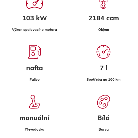
103 kW
2184 ccm
Výkon spalovacího motoru
Objem
nafta
7 l
Palivo
Spotřeba na 100 km
manuální
Bílá
Převodovka
Barva