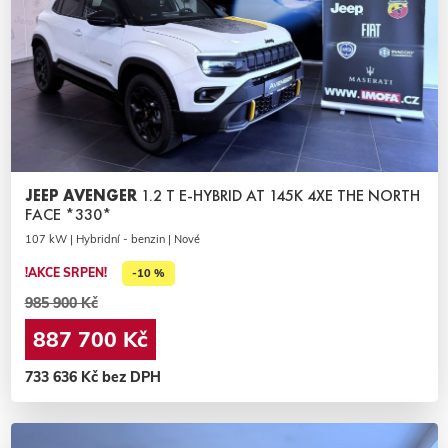
JEEP AVENGER
1.2 T E-HYBRID AT 145K 4XE THE NORTH
FACE *330*
107 kW | Hybridní - benzin | Nové
!AKCE SRPEN!
-10 %
985 900 Kč
887 700 Kč
733 636 Kč bez DPH