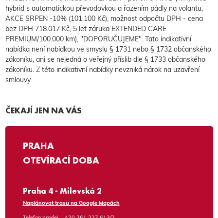
hybrid s automatickou převodovkou a řazením pádly na volantu,
AKCE SRPEN -10% (101.100 Kč), možnost odpočtu DPH - cena
bez DPH 718.017 Kč, 5 let záruka EXTENDED CARE
PREMIUM/100.000 km), "DOPORUČUJEME". Tato indikativní
nabídka není nabídkou ve smyslu § 1731 nebo § 1732 občanského
zákoníku, ani se nejedná o veřejný příslib dle § 1733 občanského
zákoníku. Z této indikativní nabídky nevzniká nárok na uzavření
smlouvy.
ČEKAJÍ JEN NA VÁS
PRAHA
OTEVÍRACÍ DOBA
Praha 4 - Milevská 2
Naplánovat trasu na Google Mapách
Telefon prodej:
+420 261 227 613/2