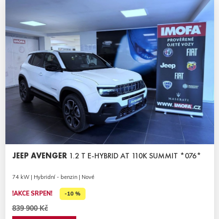
JEEP AVENGER
1.2 T E-HYBRID AT 110K SUMMIT *076*
74 kW | Hybridní - benzin | Nové
!AKCE SRPEN!
-10 %
839 900 Kč