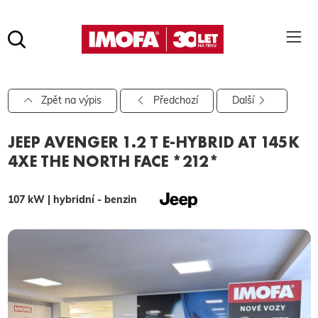
Hledat
(tlačítko)
hledat
Pro vyhledávání zadejte alespoň 3 znaky.
Zpět na výpis
Předchozí
Další
JEEP AVENGER 1.2 T E-HYBRID AT 145K
4XE THE NORTH FACE *212*
107 kW | hybridní - benzin