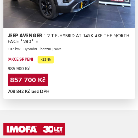
JEEP AVENGER
1.2 T E-HYBRID AT 145K 4XE THE NORTH
FACE *280* E
107 kW | Hybridní - benzin | Nové
!AKCE SRPEN!
-13 %
985 900 Kč
857 700 Kč
708 842 Kč bez DPH