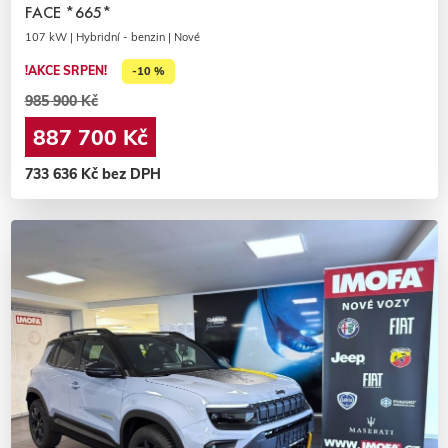
FACE *665*
107 kW | Hybridní - benzin | Nové
!AKCE SRPEN!
-10 %
985 900 Kč
887 700 Kč
733 636 Kč bez DPH