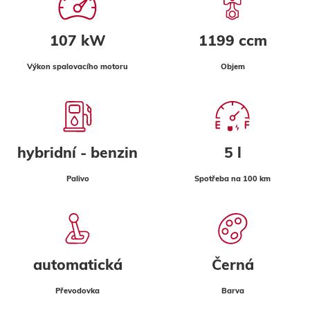
107 kW
1199 ccm
Výkon spalovacího motoru
Objem
hybridní - benzin
5 l
Palivo
Spotřeba na 100 km
automatická
Černá
Převodovka
Barva