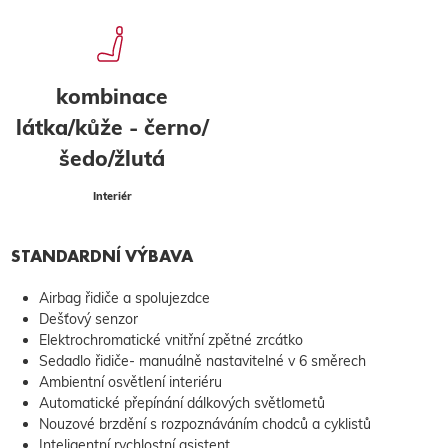
kombinace
látka/kůže - černo/
šedo/žlutá
Interiér
STANDARDNÍ VÝBAVA
Airbag řidiče a spolujezdce
Dešťový senzor
Elektrochromatické vnitřní zpětné zrcátko
Sedadlo řidiče- manuálně nastavitelné v 6 směrech
Ambientní osvětlení interiéru
Automatické přepínání dálkových světlometů
Nouzové brzdění s rozpoznáváním chodců a cyklistů
Inteligentní rychlostní asistent