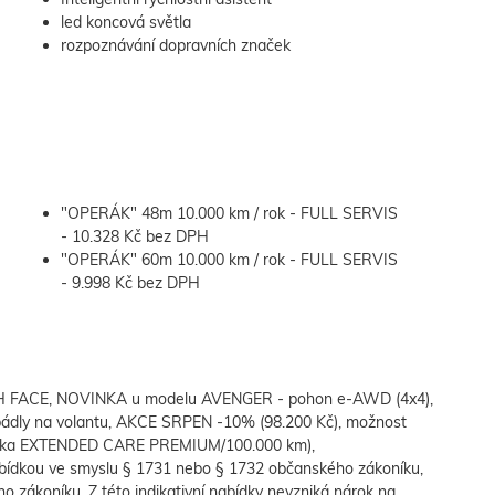
led koncová světla
rozpoznávání dopravních značek
"OPERÁK" 48m 10.000 km / rok - FULL SERVIS
- 10.328 Kč bez DPH
"OPERÁK" 60m 10.000 km / rok - FULL SERVIS
- 9.998 Kč bez DPH
FACE, NOVINKA u modelu AVENGER - pohon e-AWD (4x4),
pádly na volantu, AKCE SRPEN -10% (98.200 Kč), možnost
áruka EXTENDED CARE PREMIUM/100.000 km),
bídkou ve smyslu § 1731 nebo § 1732 občanského zákoníku,
ho zákoníku. Z této indikativní nabídky nevzniká nárok na