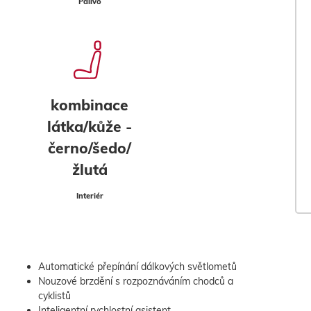
Palivo
kombinace
látka/kůže -
černo/šedo/
žlutá
Interiér
Automatické přepínání dálkových světlometů
Nouzové brzdění s rozpoznáváním chodců a
cyklistů
Inteligentní rychlostní asistent