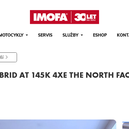
MOTOCYKLY
SERVIS
SLUŽBY
ESHOP
KONT
Hledat
(tlačítko)
hledat
lší
YBRID AT 145K 4XE THE NORTH FA