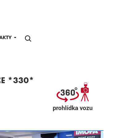
AKTY
CE *330*