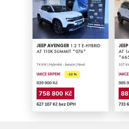
JEEP AVENGER
1.2 T E-HYBRID
JEE
AT 110K SUMMIT *076*
AT 1
*66
74 kW | Hybridní - benzin | Nové
107 kW
!AKCE SRPEN!
!AKCE
-10 %
839 900 Kč
985 9
758 800 Kč
88
627 107 Kč bez DPH
733 