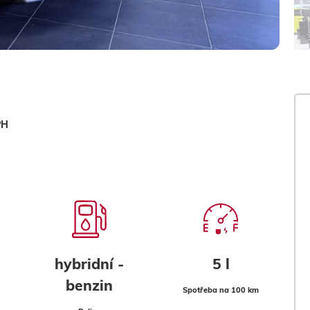
PH
hybridní -
5 l
benzin
Spotřeba na 100 km