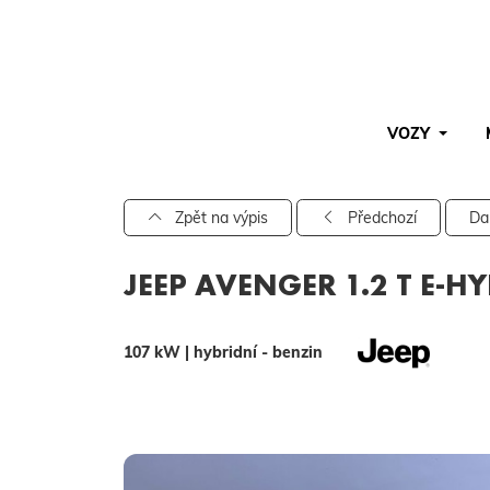
VOZY
Pro vyhledávání zadejte alespoň 3 znaky.
Zpět na výpis
Předchozí
Da
JEEP AVENGER 1.2 T E-H
107 kW | hybridní - benzin