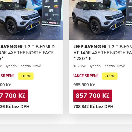
P AVENGER
1.2 T E-HYBRID
JEEP AVENGER
1.2 T E-HYB
45K 4XE THE NORTH FACE
AT 145K 4XE THE NORTH F
5*
*280* E
 | Hybridní - benzin | Nové
107 kW | Hybridní - benzin | Nové
 SRPEN!
!AKCE SRPEN!
-10 %
-13 %
00 Kč
985 900 Kč
7 700 Kč
857 700 Kč
636 Kč bez DPH
708 842 Kč bez DPH