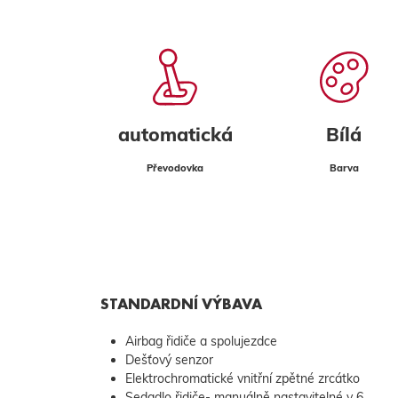
automatická
Bílá
Převodovka
Barva
STANDARDNÍ VÝBAVA
Airbag řidiče a spolujezdce
Dešťový senzor
Elektrochromatické vnitřní zpětné zrcátko
Sedadlo řidiče- manuálně nastavitelné v 6