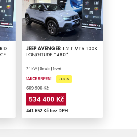
RID
JEEP AVENGER
1.2 T MT6 100K
ACE
LONGITUDE *480*
74 kW | Benzin | Nové
!AKCE SRPEN!
-13 %
609 900 Kč
534 400 Kč
441 652 Kč bez DPH