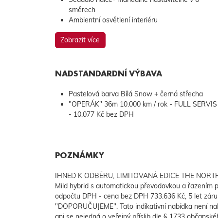
směrech
Ambientní osvětlení interiéru
Zobrazit více
NADSTANDARDNÍ VÝBAVA
Pastelová barva Bílá Snow + černá střecha
"OPERÁK" 36m 10.000 km / rok - FULL SERVIS
- 10.077 Kč bez DPH
POZNÁMKY
IHNED K ODBĚRU, LIMITOVANÁ EDICE THE NORTH 
Mild hybrid s automatickou převodovkou a řazením 
odpočtu DPH - cena bez DPH 733.636 Kč, 5 let z
"DOPORUČUJEME". Tato indikativní nabídka není na
ani se nejedná o veřejný příslib dle § 1733 občanské