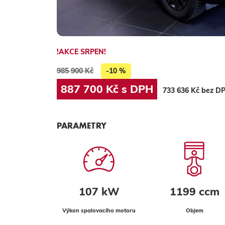
!AKCE SRPEN!
985 900 Kč
-10 %
887 700 Kč s DPH
733 636 Kč bez D
PARAMETRY
107 kW
1199 ccm
Výkon spalovacího motoru
Objem