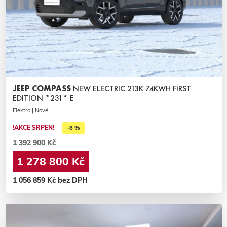
JEEP COMPASS
NEW ELECTRIC 213K 74KWH FIRST
EDITION *231* E
Elektro | Nové
!AKCE SRPEN!
-8 %
1 392 900 Kč
1 278 800 Kč
1 056 859 Kč bez DPH