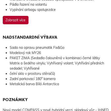
Pádla řazení na volantu
Vypínání airbagu spolujezdce
Zobrazit více
NADSTANDARDNÍ VÝBAVA
Sada na opravu pneumatik Fix&Go
Modelový rok MY26
PAKET ZIMA (Sedadla čalouněná v kombinaci černé látky
Matrix a šedého vinylu; Vyhřívaný volant; Vyhřívání předních
sedadel; Vyhřívané
čelní sklo v prostoru stěračů)
Zadní parkovací 180° kamera
Metalická barva Bílá Antarctica
POZNÁMKY
Nový model COMPASS v nové hybridní verzi, skladový vůz - IHNED