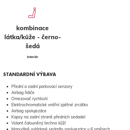
kombinace
látka/kůže - černo-
šedá
Interiér
STANDARDNÍ VÝBAVA
Přední a zadní parkovací senzory
Airbag řidiče
Omezovač rychlosti
Elektrochromatické vnitřní zpětné zrcátko
Airbag spolujezdce
Kapsy na zadní straně předních sedadel
Volant čalouněný techno kůží
Manuálně ovládané sedadlo spolujezdce v 6 směrech