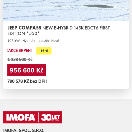
JEEP COMPASS
NEW E-HYBRID 145K EDCT6 FIRST
EDITION *550*
107 kW | Hybridní - benzin | Nové
!AKCE SRPEN!
-16 %
1 138 900 Kč
956 600 Kč
790 578 Kč bez DPH
IMOFA, SPOL. S.R.O.