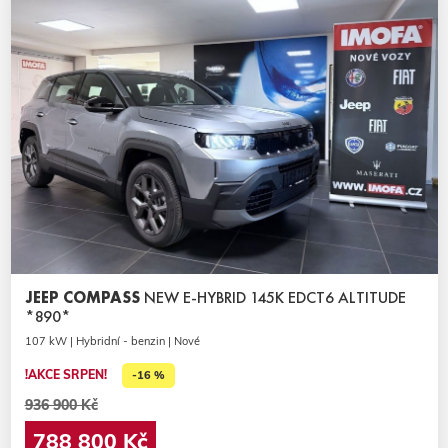
JEEP COMPASS
NEW E-HYBRID 145K EDCT6 ALTITUDE
*890*
107 kW | Hybridní - benzin | Nové
!AKCE SRPEN!
-16 %
936 900 Kč
788 800 Kč