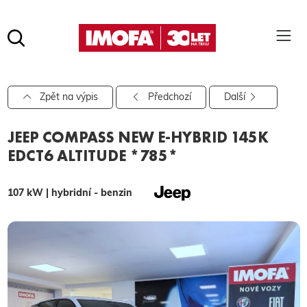
Hledat
(tlačítko)
hledat
Pro vyhledávání zadejte alespoň 3 znaky.
Zpět na výpis
Předchozí
Další
JEEP COMPASS NEW E-HYBRID 145K
EDCT6 ALTITUDE *785*
107 kW | hybridní - benzin