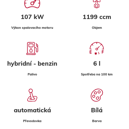
107 kW
1199 ccm
Výkon spalovacího motoru
Objem
hybridní - benzin
6 l
Palivo
Spotřeba na 100 km
automatická
Bílá
Převodovka
Barva