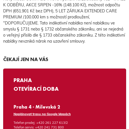
K ODBĚRU, AKCE SRPEN -16% (148.100 Kč), možnost odpočtu
DPH (651.901 Kč bez DPH), 5 LET ZÁRUKA EXTENDED CARE
PREMIUM /100.000 km s možností prodloužení,
"DOPORUČUJEME. Tato indikativní nabídka není nabídkou ve
smyslu § 1731 nebo § 1732 občanského zákoníku, ani se nejedná
o veřejný příslib dle § 1733 občanského zákoníku. Z této indikativní
nabídky nevzniká nárok na uzavření smlouvy.
ČEKAJÍ JEN NA VÁS
PRAHA
OTEVÍRACÍ DOBA
Praha 4 - Milevská 2
Naplánovat trasu na Google Mapách
Telefon prodej:
+420 261 227 613/2
Telefon servis:
+420 241 731 800